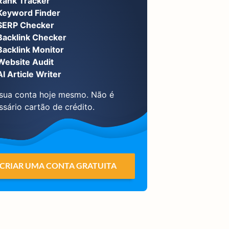
Rank Tracker
Keyword Finder
SERP Checker
Backlink Checker
Backlink Monitor
Website Audit
AI Article Writer
 sua conta hoje mesmo. Não é
ssário cartão de crédito.
CRIAR UMA CONTA GRATUITA