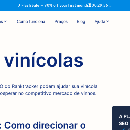
⚡ Flash Sale — 90% off your first month
⏳
00
:
29
:
55
→
as
Como funciona
Preços
Blog
Ajuda
vinícolas
 do Ranktracker podem ajudar sua vinícola
 prosperar no competitivo mercado de vinhos.
A P
: Como direcionar o
SEO 