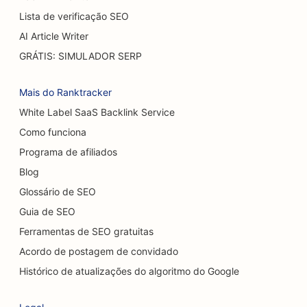
Lista de verificação SEO
SEO para churrasqueiras
AI Article Writer
SEO para restaurantes casuais
GRÁTIS: SIMULADOR SERP
SEO para lojas de carpetes e pisos
Mais do Ranktracker
SEO para lavagens de carros
White Label SaaS Backlink Service
Como funciona
SEO para concessionárias de veículos
Programa de afiliados
SEO para serviços de limpeza
Blog
SEO para quiropráticos
Glossário de SEO
Guia de SEO
SEO para Cat Cafés
Ferramentas de SEO gratuitas
SEO para lojas de bolos
Acordo de postagem de convidado
SEO para serviços de peeling químico
Histórico de atualizações do algoritmo do Google
SEO para lojas de roupas