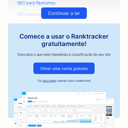
SEO para fliperamas
Continuar a ler
SEO para escritórios de arquitetura
SEO para torrefadoras de café artesanal
Comece a usar o Ranktracker
SEO para lojas de autopeças
gratuitamente!
SEO para oficinas de reparo de automóveis
Descubra o que está impedindo a classificação do seu site
SEO para oficinas de funilaria
Obter uma conta gratuita
SEO para empresas do setor automotivo
Ou
faça login
usando suas credenciais
SEO para serviços de fiança
SEO para bancos
SEO para padarias
SEO para barbearias