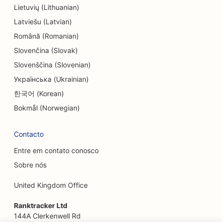
Lietuvių (Lithuanian)
SEO para entretenimento e recreação
Latviešu (Latvian)
Română (Romanian)
SEO para Escape Rooms
Slovenčina (Slovak)
EO para restaurantes étnicos
Slovenščina (Slovenian)
SEO para restaurantes 'Farm-to-Table
Українська (Ukrainian)
한국어 (Korean)
SEO para serviços de lifting facial
Bokmål (Norwegian)
SEO para restaurantes familiares
Contacto
SEO para planejadores financeiros
Entre em contato conosco
SEO para restaurantes de fast food
Sobre nós
SEO para floristas
United Kingdom Office
SEO para restaurantes finos
Ranktracker Ltd
SEO para serviços financeiros
144A Clerkenwell Rd