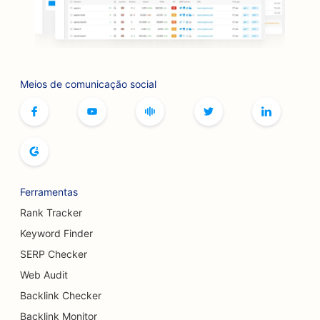
SEO para butiques
SEO para serviços de botox e preenchimento
SEO para pistas de boliche
Meios de comunicação social
SEO para cafés de jogos de tabuleiro
SEO para livrarias
SEO para padarias
SEO para cervejarias
Ferramentas
SEO para serviços de aumento de seios
Rank Tracker
SEO para restaurantes de buffet
Keyword Finder
SERP Checker
SEO para Burger Trucks
Web Audit
SEO para cirurgiões de queimaduras
Backlink Checker
SEO para cafeterias
Backlink Monitor