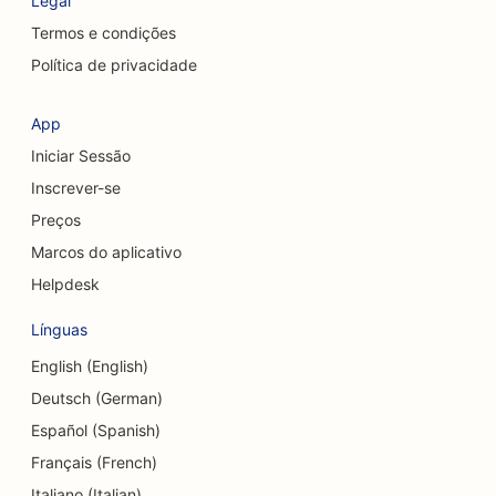
Legal
SEO para cirurgiões craniofaciais
Termos e condições
Política de privacidade
SEO para cafeterias
SEO para cirurgiões cosméticos
App
Iniciar Sessão
SEO para cooperativas de crédito
Inscrever-se
SEO para empresas de consultoria
Preços
SEO para Delis
Marcos do aplicativo
Helpdesk
SEO para serviços de aconselhamento de dívidas
Línguas
SEO para serviços de câmbio de moedas
English (English)
SEO para estúdios de dança
Deutsch (German)
SEO para serviços de dermoabrasão
Español (Spanish)
Français (French)
SEO para clínicas odontológicas
Italiano (Italian)