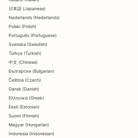
SEO para lojas de detalhes
日本語 (Japanese)
Nederlands (Nederlands)
SEO para clientes
Polski (Polish)
SEO para lojas de cupcakes
Português (Portuguese)
SEO para serviços de educação e cuidados
Svenska (Swedish)
infantis
Türkçe (Turkish)
SEO para lojas de donuts
中文 (Chinese)
Български (Bulgarian)
SEO para lavanderias
Čeština (Czech)
SEO para eletricistas
Dansk (Danish)
Ελληνικά (Greek)
SEO para lojas de eletrônicos
Eesti (Estonian)
SEO para empresas de engenharia
Suomi (Finnish)
SEO para creches
Magyar (Hungarian)
Indonesia (Indonesian)
SEO para endodontistas