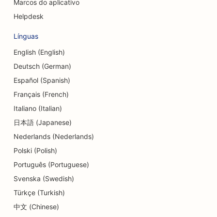
SEO para Delis
Marcos do aplicativo
Helpdesk
SEO para serviços de aconselhamento de dívidas
Línguas
SEO para serviços de câmbio de moedas
English (English)
SEO para estúdios de dança
Deutsch (German)
SEO para serviços de dermoabrasão
Español (Spanish)
Français (French)
SEO para clínicas odontológicas
Italiano (Italian)
SEO para lojas de detalhes
日本語 (Japanese)
Nederlands (Nederlands)
SEO para clientes
Polski (Polish)
SEO para lojas de cupcakes
Português (Portuguese)
SEO para serviços de educação e cuidados
Svenska (Swedish)
infantis
Türkçe (Turkish)
SEO para lojas de donuts
中文 (Chinese)