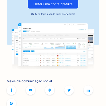
Obter uma conta gratuita
SEO para empresas do setor automotivo
Ou
faça login
usando suas credenciais
SEO para serviços de fiança
SEO para bancos
SEO para padarias
SEO para barbearias
SEO para butiques
SEO para serviços de botox e preenchimento
SEO para pistas de boliche
Meios de comunicação social
SEO para cafés de jogos de tabuleiro
SEO para livrarias
SEO para padarias