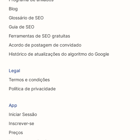
SEO para serviços de limpeza
Blog
SEO para quiropráticos
Glossário de SEO
Guia de SEO
SEO para Cat Cafés
Ferramentas de SEO gratuitas
SEO para lojas de bolos
Acordo de postagem de convidado
SEO para serviços de peeling químico
Histórico de atualizações do algoritmo do Google
SEO para lojas de roupas
Legal
SEO para cirurgiões craniofaciais
Termos e condições
Política de privacidade
SEO para cafeterias
SEO para cirurgiões cosméticos
App
Iniciar Sessão
SEO para cooperativas de crédito
Inscrever-se
SEO para empresas de consultoria
Preços