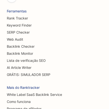
SEO para cervejarias
Ferramentas
SEO para serviços de aumento de seios
Rank Tracker
SEO para restaurantes de buffet
Keyword Finder
SERP Checker
SEO para Burger Trucks
Web Audit
SEO para cirurgiões de queimaduras
Backlink Checker
SEO para cafeterias
Backlink Monitor
Lista de verificação SEO
SEO para churrasqueiras
AI Article Writer
SEO para restaurantes casuais
GRÁTIS: SIMULADOR SERP
SEO para lojas de carpetes e pisos
Mais do Ranktracker
SEO para lavagens de carros
White Label SaaS Backlink Service
Como funciona
SEO para concessionárias de veículos
Programa de afiliados