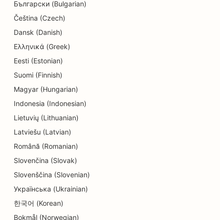
Български (Bulgarian)
SEO para lavanderias
Čeština (Czech)
SEO para eletricistas
Dansk (Danish)
Ελληνικά (Greek)
SEO para lojas de eletrônicos
Eesti (Estonian)
SEO para empresas de engenharia
Suomi (Finnish)
SEO para creches
Magyar (Hungarian)
Indonesia (Indonesian)
SEO para endodontistas
Lietuvių (Lithuanian)
SEO para entretenimento e recreação
Latviešu (Latvian)
Română (Romanian)
SEO para Escape Rooms
Slovenčina (Slovak)
EO para restaurantes étnicos
Slovenščina (Slovenian)
SEO para restaurantes 'Farm-to-Table
Українська (Ukrainian)
한국어 (Korean)
SEO para serviços de lifting facial
Bokmål (Norwegian)