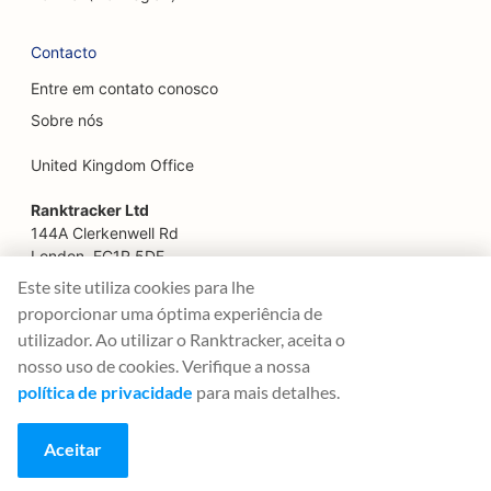
SEO para restaurantes familiares
Contacto
SEO para planejadores financeiros
Entre em contato conosco
SEO para restaurantes de fast food
Sobre nós
SEO para floristas
United Kingdom Office
SEO para restaurantes finos
Ranktracker Ltd
SEO para serviços financeiros
144A Clerkenwell Rd
London, EC1R 5DF
SEO para praças de alimentação
Company No: 08820809
Este site utiliza cookies para lhe
felix@ranktracker.com
proporcionar uma óptima experiência de
SEO para confeitarias francesas
utilizador. Ao utilizar o Ranktracker, aceita o
SEO para Food Trucks
nosso uso de cookies. Verifique a nossa
política de privacidade
para mais detalhes.
2015 -
2026
© Ranktracker. All Rights Reserved.
SEO para lojas de móveis
Aceitar
SEO para lojas de iogurte congelado