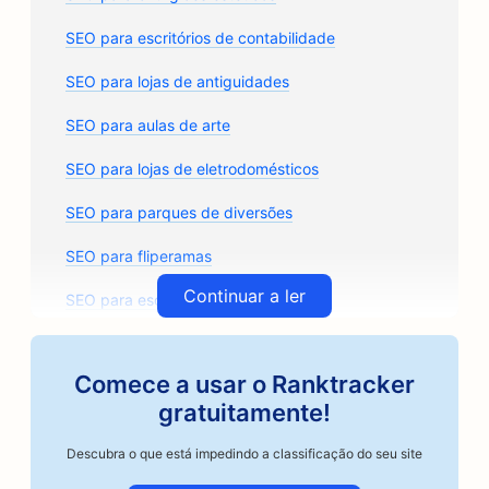
SEO para escritórios de contabilidade
SEO para lojas de antiguidades
SEO para aulas de arte
SEO para lojas de eletrodomésticos
SEO para parques de diversões
SEO para fliperamas
Continuar a ler
SEO para escritórios de arquitetura
SEO para torrefadoras de café artesanal
Comece a usar o Ranktracker
SEO para lojas de autopeças
gratuitamente!
SEO para oficinas de reparo de automóveis
Descubra o que está impedindo a classificação do seu site
SEO para oficinas de funilaria