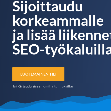
Sijoittaudu
korkeammalle
ja lisää liikenne
SEO-työkaluil
LUO ILMAINEN TILI
Tai
Kirjaudu sisään
omilla tunnuksillasi