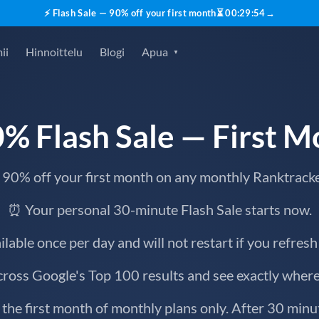
⚡ Flash Sale — 90% off your first month
⏳
00
:
29
:
53
→
ii
Hinnoittelu
Blogi
Apua
% Flash Sale — First 
 90% off your first month on any monthly Ranktracke
⏰ Your personal 30-minute Flash Sale starts now.
ailable once per day and will not restart if you refresh
ross Google's Top 100 results and see exactly wher
o the first month of monthly plans only. After 30 mi