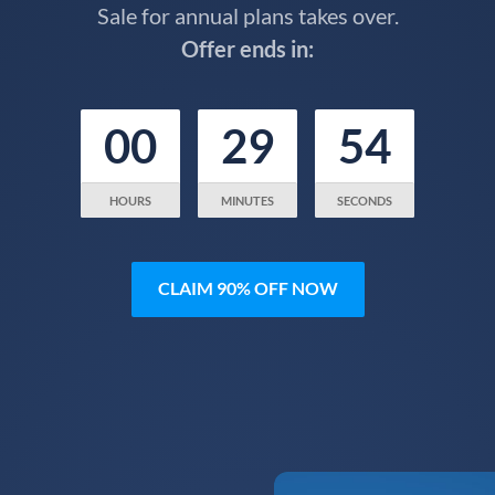
Sale for annual plans takes over.
Offer ends in:
00
29
53
HOURS
MINUTES
SECONDS
CLAIM 90% OFF NOW