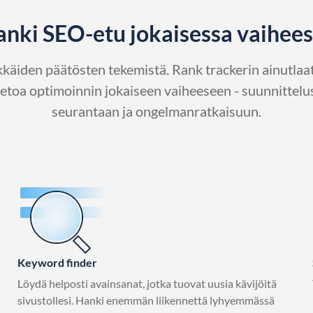
nki SEO-etu jokaisessa vaihee
äiden päätösten tekemistä. Rank trackerin ainutlaat
tietoa optimoinnin jokaiseen vaiheeseen - suunnittelus
seurantaan ja ongelmanratkaisuun.
Keyword finder
Löydä helposti avainsanat, jotka tuovat uusia kävijöitä
sivustollesi. Hanki enemmän liikennettä lyhyemmässä