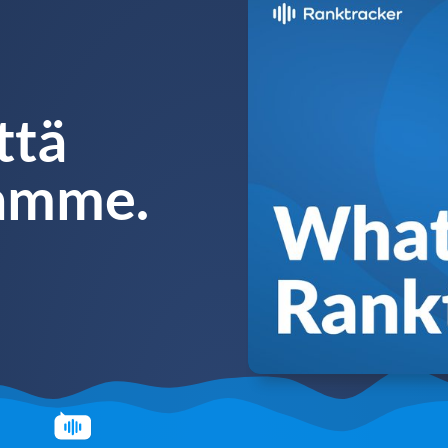
ttä
lamme.