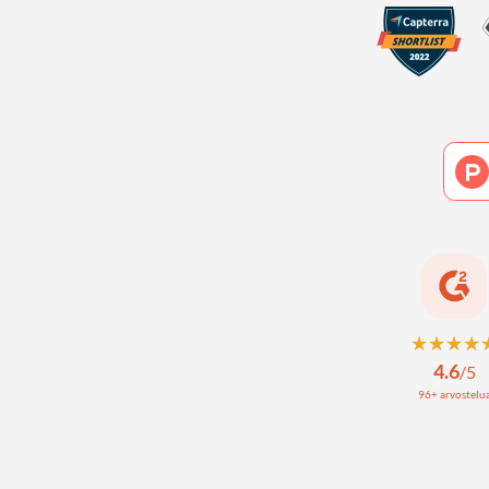
★★★★
★★★★
4.6
/
5
96+ arvostelu