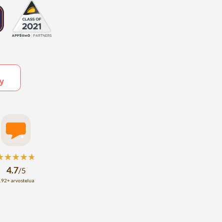
★★★★★
★★★★★
4.7
/
5
192+ arvostelua