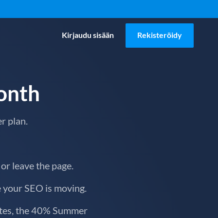
Kirjaudu sisään
Rekisteröidy
Month
r plan.
 or leave the page.
e your SEO is moving.
nutes, the 40% Summer