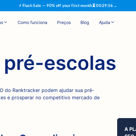
⚡ Flash Sale — 90% off your first month
⏳
00
:
29
:
55
→
as
Como funciona
Preços
Blog
Ajuda
 pré-escolas
O do Ranktracker podem ajudar sua pré-
entes e prosperar no competitivo mercado de
A P