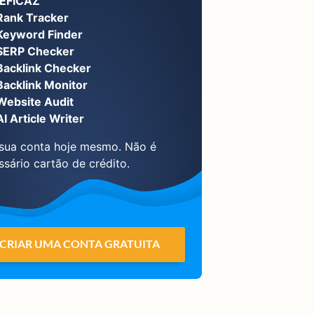
EFICAZ
Rank Tracker
Keyword Finder
SERP Checker
Backlink Checker
Backlink Monitor
Website Audit
AI Article Writer
 sua conta hoje mesmo. Não é
ssário cartão de crédito.
CRIAR UMA CONTA GRATUITA