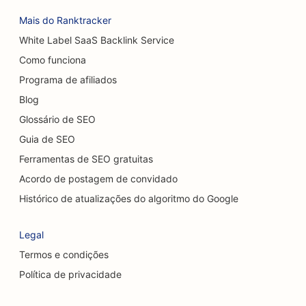
SEO para lavagens de carros
Mais do Ranktracker
SEO para cafeterias
White Label SaaS Backlink Service
Como funciona
SEO para lojas de carpetes e pisos
Programa de afiliados
SEO para restaurantes casuais
Blog
SEO para serviços de peeling químico
Glossário de SEO
Guia de SEO
SEO para Cat Cafés
Ferramentas de SEO gratuitas
SEO para quiropráticos
Acordo de postagem de convidado
SEO para serviços de limpeza
Histórico de atualizações do algoritmo do Google
SEO para cafeterias
Legal
SEO para empresas de consultoria
Termos e condições
Política de privacidade
SEO para cirurgiões cosméticos