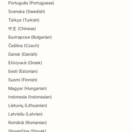
Português (Portuguese)
SEO para lojas de detalhes
Svenska (Swedish)
Türkçe (Turkish)
SEO para lojas de donuts
中文 (Chinese)
SEO para serviços de educação e cuidados
Български (Bulgarian)
infantis
Čeština (Czech)
SEO para lavanderias
Dansk (Danish)
Ελληνικά (Greek)
SEO para eletricistas
Eesti (Estonian)
SEO para lojas de eletrônicos
Suomi (Finnish)
SEO para endodontistas
Magyar (Hungarian)
Indonesia (Indonesian)
SEO para entretenimento e recreação
Lietuvių (Lithuanian)
SEO para empresas de engenharia
Latviešu (Latvian)
Română (Romanian)
EO para restaurantes étnicos
Slovenčina (Slovak)