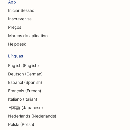
SEO para lojas de roupas
App
Iniciar Sessão
SEO para serviços de câmbio de moedas
Inscrever-se
SEO para cirurgiões craniofaciais
Preços
SEO para cooperativas de crédito
Marcos do aplicativo
Helpdesk
SEO para lojas de cupcakes
Línguas
SEO para estúdios de dança
English (English)
SEO para creches
Deutsch (German)
SEO para serviços de aconselhamento de dívidas
Español (Spanish)
Français (French)
SEO para clínicas odontológicas
Italiano (Italian)
SEO para Delis
日本語 (Japanese)
Nederlands (Nederlands)
SEO para clientes
Polski (Polish)
SEO para serviços de dermoabrasão