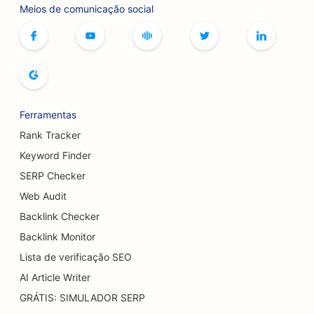
Meios de comunicação social
SEO para serviços de botox e preenchimento
SEO para butiques
SEO para padarias
SEO para pistas de boliche
Ferramentas
SEO para cervejarias
Rank Tracker
SEO para serviços de aumento de seios
Keyword Finder
SERP Checker
SEO para restaurantes de buffet
Web Audit
SEO para Burger Trucks
Backlink Checker
SEO para lojas de bolos
Backlink Monitor
Lista de verificação SEO
SEO para concessionárias de veículos
AI Article Writer
SEO para cirurgiões de queimaduras
GRÁTIS: SIMULADOR SERP