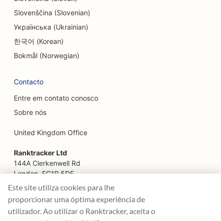
SEO para Escape Rooms
Slovenščina (Slovenian)
SEO para serviços de lifting facial
Українська (Ukrainian)
한국어 (Korean)
SEO para restaurantes familiares
Bokmål (Norwegian)
SEO para restaurantes 'Farm-to-Table
Contacto
SEO para planejadores financeiros
Entre em contato conosco
SEO para serviços financeiros
Sobre nós
SEO para restaurantes finos
United Kingdom Office
SEO para restaurantes de fast food
Ranktracker Ltd
SEO para floristas
144A Clerkenwell Rd
London, EC1R 5DF
SEO para praças de alimentação
Company No: 08820809
Este site utiliza cookies para lhe
felix@ranktracker.com
proporcionar uma óptima experiência de
SEO para Food Trucks
utilizador. Ao utilizar o Ranktracker, aceita o