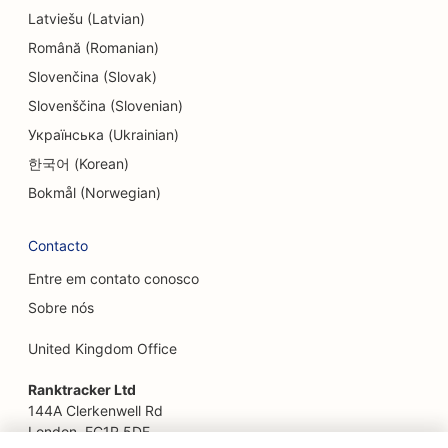
SEO para entretenimento e recreação
Latviešu (Latvian)
Română (Romanian)
SEO para Escape Rooms
Slovenčina (Slovak)
EO para restaurantes étnicos
Slovenščina (Slovenian)
SEO para restaurantes 'Farm-to-Table
Українська (Ukrainian)
한국어 (Korean)
SEO para serviços de lifting facial
Bokmål (Norwegian)
SEO para restaurantes familiares
Contacto
SEO para planejadores financeiros
Entre em contato conosco
SEO para restaurantes de fast food
Sobre nós
SEO para floristas
United Kingdom Office
SEO para restaurantes finos
Ranktracker Ltd
SEO para serviços financeiros
144A Clerkenwell Rd
London, EC1R 5DF