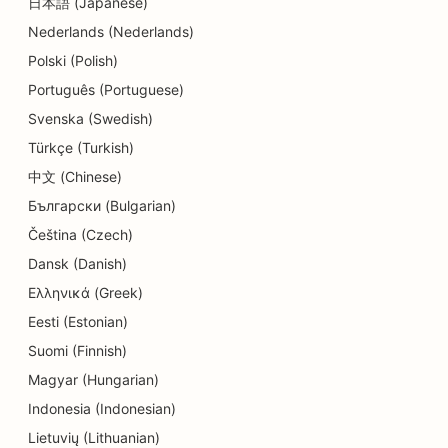
日本語 (Japanese)
Nederlands (Nederlands)
SEO para clientes
Polski (Polish)
SEO para lojas de cupcakes
Português (Portuguese)
SEO para serviços de educação e cuidados
Svenska (Swedish)
infantis
Türkçe (Turkish)
SEO para lojas de donuts
中文 (Chinese)
Български (Bulgarian)
SEO para lavanderias
Čeština (Czech)
SEO para eletricistas
Dansk (Danish)
Ελληνικά (Greek)
SEO para lojas de eletrônicos
Eesti (Estonian)
SEO para empresas de engenharia
Suomi (Finnish)
SEO para creches
Magyar (Hungarian)
Indonesia (Indonesian)
SEO para endodontistas
Lietuvių (Lithuanian)