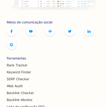
SEO para serviços de botox e preenchimento
SEO para pistas de boliche
Meios de comunicação social
SEO para cafés de jogos de tabuleiro
SEO para livrarias
SEO para padarias
SEO para cervejarias
Ferramentas
SEO para serviços de aumento de seios
Rank Tracker
SEO para restaurantes de buffet
Keyword Finder
SERP Checker
SEO para Burger Trucks
Web Audit
SEO para cirurgiões de queimaduras
Backlink Checker
SEO para cafeterias
Backlink Monitor
Lista de verificação SEO