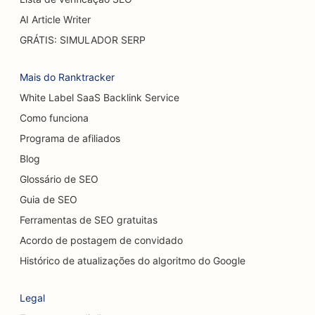
SEO para churrasqueiras
AI Article Writer
SEO para restaurantes casuais
GRÁTIS: SIMULADOR SERP
SEO para lojas de carpetes e pisos
Mais do Ranktracker
SEO para lavagens de carros
White Label SaaS Backlink Service
Como funciona
SEO para concessionárias de veículos
Programa de afiliados
SEO para serviços de limpeza
Blog
SEO para quiropráticos
Glossário de SEO
Guia de SEO
SEO para Cat Cafés
Ferramentas de SEO gratuitas
SEO para lojas de bolos
Acordo de postagem de convidado
SEO para serviços de peeling químico
Histórico de atualizações do algoritmo do Google
SEO para lojas de roupas
Legal