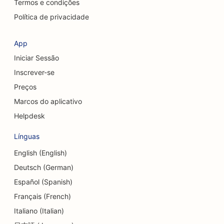
SEO para cirurgiões craniofaciais
Termos e condições
Política de privacidade
SEO para cafeterias
SEO para cirurgiões cosméticos
App
Iniciar Sessão
SEO para cooperativas de crédito
Inscrever-se
SEO para empresas de consultoria
Preços
SEO para Delis
Marcos do aplicativo
Helpdesk
SEO para serviços de aconselhamento de dívidas
Línguas
SEO para serviços de câmbio de moedas
English (English)
SEO para estúdios de dança
Deutsch (German)
SEO para serviços de dermoabrasão
Español (Spanish)
Français (French)
SEO para clínicas odontológicas
Italiano (Italian)
SEO para lojas de detalhes