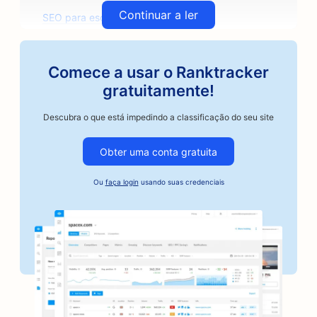
Continuar a ler
SEO para escritórios de arquitetura
SEO para torrefadoras de café artesanal
Comece a usar o Ranktracker
SEO para lojas de autopeças
gratuitamente!
SEO para oficinas de reparo de automóveis
Descubra o que está impedindo a classificação do seu site
SEO para oficinas de funilaria
Obter uma conta gratuita
SEO para empresas do setor automotivo
Ou
faça login
usando suas credenciais
SEO para serviços de fiança
SEO para bancos
SEO para padarias
SEO para barbearias
SEO para butiques