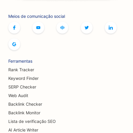
SEO para pistas de boliche
Meios de comunicação social
SEO para cafés de jogos de tabuleiro
SEO para livrarias
SEO para padarias
SEO para cervejarias
Ferramentas
SEO para serviços de aumento de seios
Rank Tracker
SEO para restaurantes de buffet
Keyword Finder
SERP Checker
SEO para Burger Trucks
Web Audit
SEO para cirurgiões de queimaduras
Backlink Checker
SEO para cafeterias
Backlink Monitor
Lista de verificação SEO
SEO para churrasqueiras
AI Article Writer