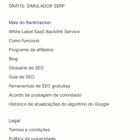
SEO para restaurantes casuais
GRÁTIS: SIMULADOR SERP
SEO para lojas de carpetes e pisos
Mais do Ranktracker
SEO para lavagens de carros
White Label SaaS Backlink Service
Como funciona
SEO para concessionárias de veículos
Programa de afiliados
SEO para serviços de limpeza
Blog
SEO para quiropráticos
Glossário de SEO
Guia de SEO
SEO para Cat Cafés
Ferramentas de SEO gratuitas
SEO para lojas de bolos
Acordo de postagem de convidado
SEO para serviços de peeling químico
Histórico de atualizações do algoritmo do Google
SEO para lojas de roupas
Legal
SEO para cirurgiões craniofaciais
Termos e condições
Política de privacidade