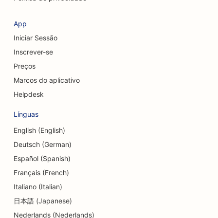
SEO para cafeterias
SEO para cirurgiões cosméticos
App
Iniciar Sessão
SEO para cooperativas de crédito
Inscrever-se
SEO para empresas de consultoria
Preços
SEO para Delis
Marcos do aplicativo
Helpdesk
SEO para serviços de aconselhamento de dívidas
Línguas
SEO para serviços de câmbio de moedas
English (English)
SEO para estúdios de dança
Deutsch (German)
SEO para serviços de dermoabrasão
Español (Spanish)
Français (French)
SEO para clínicas odontológicas
Italiano (Italian)
SEO para lojas de detalhes
日本語 (Japanese)
Nederlands (Nederlands)
SEO para clientes