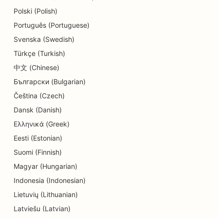
Polski (Polish)
SEO para lojas de cupcakes
Português (Portuguese)
SEO para serviços de educação e cuidados
Svenska (Swedish)
infantis
Türkçe (Turkish)
SEO para lojas de donuts
中文 (Chinese)
Български (Bulgarian)
SEO para lavanderias
Čeština (Czech)
SEO para eletricistas
Dansk (Danish)
Ελληνικά (Greek)
SEO para lojas de eletrônicos
Eesti (Estonian)
SEO para empresas de engenharia
Suomi (Finnish)
SEO para creches
Magyar (Hungarian)
Indonesia (Indonesian)
SEO para endodontistas
Lietuvių (Lithuanian)
SEO para entretenimento e recreação
Latviešu (Latvian)