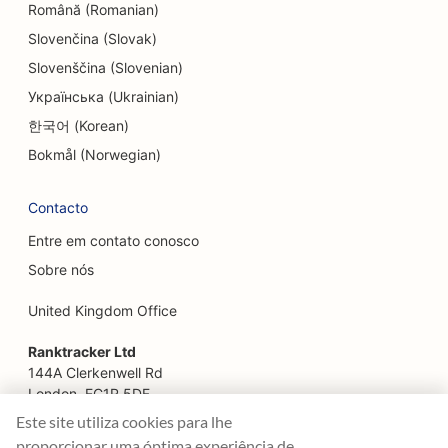
Română (Romanian)
SEO para Escape Rooms
Slovenčina (Slovak)
EO para restaurantes étnicos
Slovenščina (Slovenian)
SEO para restaurantes 'Farm-to-Table
Українська (Ukrainian)
한국어 (Korean)
SEO para serviços de lifting facial
Bokmål (Norwegian)
SEO para restaurantes familiares
Contacto
SEO para planejadores financeiros
Entre em contato conosco
SEO para restaurantes de fast food
Sobre nós
SEO para floristas
United Kingdom Office
SEO para restaurantes finos
Ranktracker Ltd
SEO para serviços financeiros
144A Clerkenwell Rd
London, EC1R 5DF
SEO para praças de alimentação
Company No: 08820809
Este site utiliza cookies para lhe
felix@ranktracker.com
proporcionar uma óptima experiência de