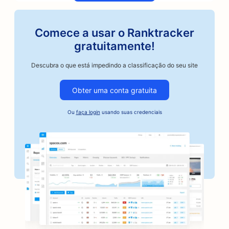
SEO para torrefadoras de café artesanal
Comece a usar o Ranktracker
SEO para lojas de autopeças
gratuitamente!
SEO para oficinas de reparo de automóveis
Descubra o que está impedindo a classificação do seu site
SEO para oficinas de funilaria
Obter uma conta gratuita
SEO para empresas do setor automotivo
Ou
faça login
usando suas credenciais
SEO para serviços de fiança
SEO para bancos
SEO para padarias
SEO para barbearias
SEO para butiques
SEO para serviços de botox e preenchimento