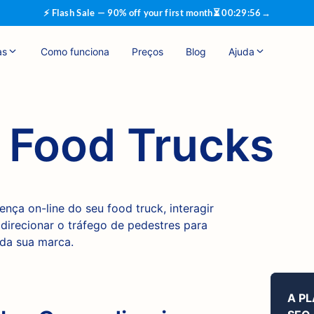
⚡ Flash Sale — 90% off your first month
⏳
00
:
29
:
55
→
as
Como funciona
Preços
Blog
Ajuda
 Food Trucks
nça on-line do seu food truck, interagir
direcionar o tráfego de pedestres para
 da sua marca.
A P