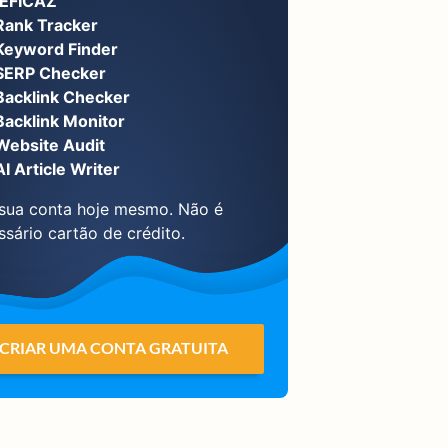
EFICAZ
Rank Tracker
Keyword Finder
SERP Checker
Backlink Checker
Backlink Monitor
Website Audit
AI Article Writer
 sua conta hoje mesmo. Não é
ssário cartão de crédito.
CRIAR UMA CONTA GRATUITA