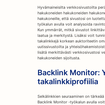
Hyvämaineisilta verkkosivustoilta perä
hakukoneiden hakukoneiden hakukoneide
hakukoneille, että sivustosi on luotet
työkalun avulla voit analysoida ravinto
Kun ymmärrät, mitkä sivustot linkittäv
laatua ja merkitystä. Lisäksi voit tun
takalinkkejä korkean auktoriteetin oma
uutissivustoilta ja yhteisöhakemistoist
lisätä merkittävästi verkkosivustosi v
hakukoneiden sijoitusta.
Backlink Monitor: Y
takalinkkiprofiilia
Selkälinkkien seuraaminen on tärkeää t
Backlink Monitor -työkalun avulla voit 