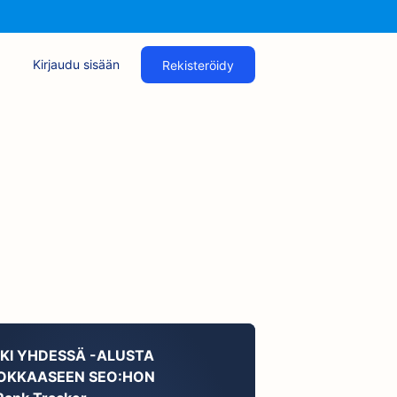
Kirjaudu sisään
Rekisteröidy
KKI YHDESSÄ -ALUSTA
OKKAASEEN SEO:HON