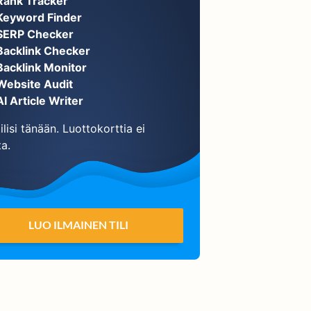
Rank Tracker
Keyword Finder
SERP Checker
Backlink Checker
Backlink Monitor
Website Audit
AI Article Writer
ilisi tänään. Luottokorttia ei
ta.
LUO ILMAINEN TILI