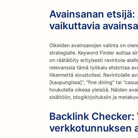
Avainsanan etsijä:
vaikuttavia avains
Oikeiden avainsanojen valinta on olen
strategialle. Keyword Finder auttaa si
on räätälöity erityisesti ravintola-alal
relevanssia tämä työkalu ehdottaa avai
liikennettä sivustollesi. Ravintolalle a
[kaupungissa]", "fine dining" tai "cas
houkutella oikeaa yleisöä. Näiden ava
sisältöön, blogikirjoituksiin ja metaku
Backlink Checker: 
verkkotunnuksen a