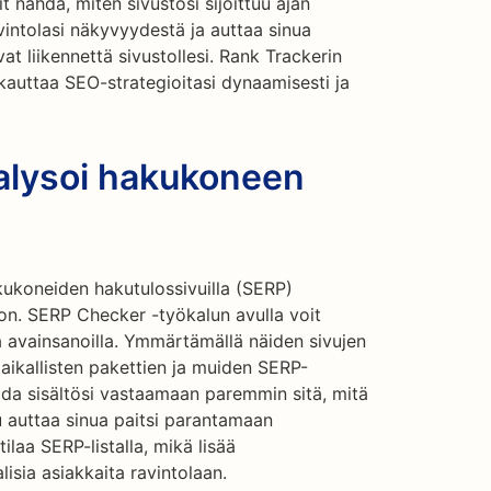
it nähdä, miten sivustosi sijoittuu ajan
vintolasi näkyvyydestä ja auttaa sinua
t liikennettä sivustollesi. Rank Trackerin
kauttaa SEO-strategioitasi dynaamisesti ja
alysoi hakukoneen
akukoneiden hakutulossivuilla (SERP)
ton. SERP Checker -työkalun avulla voit
 avainsanoilla. Ymmärtämällä näiden sivujen
 paikallisten pakettien ja muiden SERP-
ida sisältösi vastaamaan paremmin sitä, mitä
 auttaa sinua paitsi parantamaan
laa SERP-listalla, mikä lisää
isia asiakkaita ravintolaan.