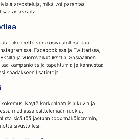
ivisia arvosteluja, mikä voi parantaa
lisää asiakkaita.
ediaa
ätä liikennettä verkkosivustollesi. Jaa
 Instagramissa, Facebookissa ja Twitterissä,
ityksillä ja vuorovaikutuksella. Sosiaalinen
akaa kampanjoita ja tapahtumia ja kannustaa
asi saadakseen lisätietoja.
ä
a kokemus. Käytä korkealaatuisia kuvia ja
isessa mediassa esittelemään ruokia,
alista sisältöä jaetaan todennäköisemmin,
nettä sivustollesi.