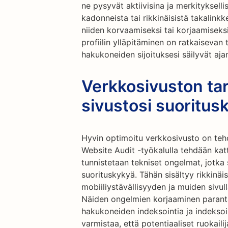
ne pysyvät aktiivisina ja merkitykselli
kadonneista tai rikkinäisistä takalinkke
niiden korvaamiseksi tai korjaamiseksi
profiilin ylläpitäminen on ratkaisevan
hakukoneiden sijoituksesi säilyvät aja
Verkkosivuston ta
sivustosi suoritus
Hyvin optimoitu verkkosivusto on te
Website Audit -työkalulla tehdään katt
tunnistetaan tekniset ongelmat, jotka
suorituskykyä. Tähän sisältyy rikkinäis
mobiiliystävällisyyden ja muiden sivul
Näiden ongelmien korjaaminen parant
hakukoneiden indeksointia ja indeksoi
varmistaa, että potentiaaliset ruokailij