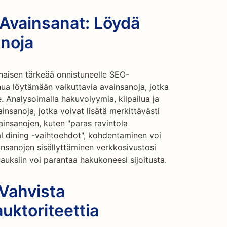
 Avainsanat: Löydä
anoja
naisen tärkeää onnistuneelle SEO-
nua löytämään vaikuttavia avainsanoja, jotka
le. Analysoimalla hakuvolyymia, kilpailua ja
nsanoja, jotka voivat lisätä merkittävästi
vainsanojen, kuten "paras ravintola
ual dining -vaihtoehdot", kohdentaminen voi
insanojen sisällyttäminen verkkosivustosi
vauksiin voi parantaa hakukoneesi sijoitusta.
Vahvista
uktoriteettia