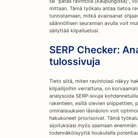
tai "paras ravintola [kaupungissa]", vo
mittaan. Tämä työkalu antaa tietoa ra
tunnistamaan, mitkä avainsanat ohjaava
säännöllisen seurannan avulla voit mu
säilyttää kilpailuetusi.
SERP Checker: An
tulossivuja
Tieto siitä, miten ravintolasi näkyy h
kilpailijoihin verrattuna, on korvaama
analysoida SERP-sivuja kohdennetuilla
rakenteen, esillä olevien snippettien,
ominaisuuksien läsnäolon voit optimo
hakukoneet priorisoivat. Tämä työkalu
sijoituksiasi myös saamaan enemmän ti
todennäköisyyttä houkutella potentiaal