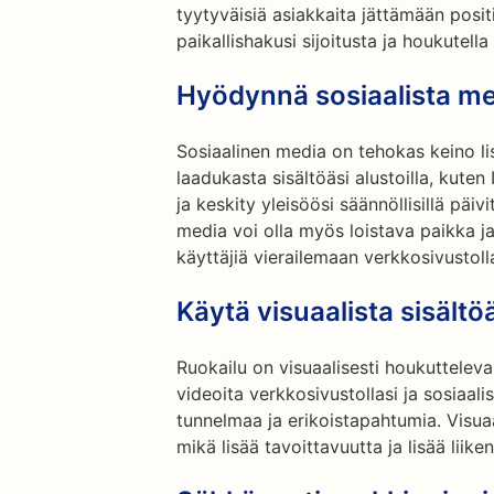
tyytyväisiä asiakkaita jättämään positi
paikallishakusi sijoitusta ja houkutella 
Hyödynnä sosiaalista m
Sosiaalinen media on tehokas keino lis
laadukasta sisältöäsi alustoilla, kuten
ja keskity yleisöösi säännöllisillä päiv
media voi olla myös loistava paikka j
käyttäjiä vierailemaan verkkosivustoll
Käytä visuaalista sisältö
Ruokailu on visuaalisesti houkuttelev
videoita verkkosivustollasi ja sosiaal
tunnelmaa ja erikoistapahtumia. Visua
mikä lisää tavoittavuutta ja lisää liiken