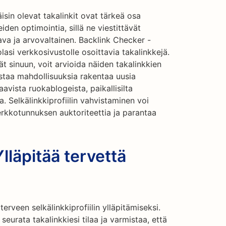
isin olevat takalinkit ovat tärkeä osa
n optimointia, sillä ne viestittävät
tava ja arvovaltainen. Backlink Checker -
lasi verkkosivustolle osoittavia takalinkkejä.
ät sinuun, voit arvioida näiden takalinkkien
nistaa mahdollisuuksia rakentaa uusia
avista ruokablogeista, paikallisilta
a. Selkälinkkiprofiilin vahvistaminen voi
erkkotunnuksen auktoriteettia ja parantaa
lläpitää tervettä
erveen selkälinkkiprofiilin ylläpitämiseksi.
seurata takalinkkiesi tilaa ja varmistaa, että