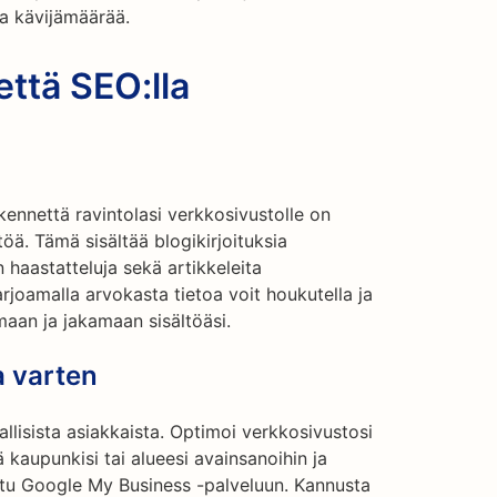
ja kävijämäärää.
että SEO:lla
ikennettä ravintolasi verkkosivustolle on
töä. Tämä sisältää blogikirjoituksia
n haastatteluja sekä artikkeleita
arjoamalla arvokasta tietoa voit houkutella ja
maan ja jakamaan sisältöäsi.
a varten
allisista asiakkaista. Optimoi verkkosivustosi
ä kaupunkisi tai alueesi avainsanoihin ja
tattu Google My Business -palveluun. Kannusta