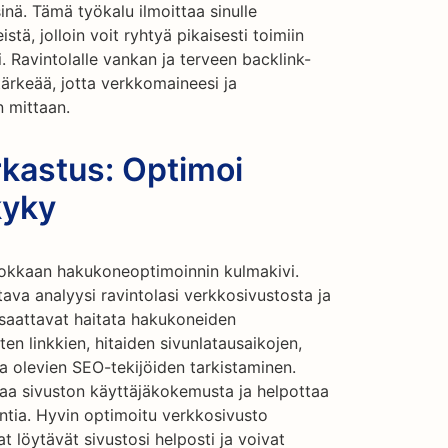
sinä. Tämä työkalu ilmoittaa sinulle
istä, jolloin voit ryhtyä pikaisesti toimiin
. Ravintolalle vankan ja terveen backlink-
 tärkeää, jotta verkkomaineesi ja
n mittaan.
rkastus: Optimoi
kyky
hokkaan hakukoneoptimoinnin kulmakivi.
ava analyysi ravintolasi verkkosivustosta ja
 saattavat haitata hakukoneiden
ten linkkien, hitaiden sivunlatausaikojen,
la olevien SEO-tekijöiden tarkistaminen.
aa sivuston käyttäjäkokemusta ja helpottaa
ntia. Hyvin optimoitu verkkosivusto
at löytävät sivustosi helposti ja voivat