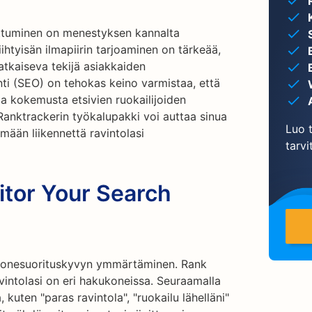
ottuminen on menestyksen kannalta
ihtyisän ilmapiirin tarjoaminen on tärkeää,
atkaiseva tekijä asiakkaiden
i (SEO) on tehokas keino varmistaa, että
a kokemusta etsivien ruokailijoiden
anktrackerin työkalupakki voi auttaa sinua
Luo t
mään liikennettä ravintolasi
tarvi
itor Your Search
konesuorituskyvyn ymmärtäminen. Rank
avintolasi on eri hakukoneissa. Seuraamalla
, kuten "paras ravintola", "ruokailu lähelläni"