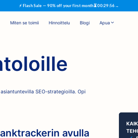
⚡ Flash Sale — 90% off your first month
⏳
00
:
29
:
55
→
Miten se toimii
Hinnoittelu
Blogi
Apua
toloille
siantuntevilla SEO-strategioilla. Opi
KAI
Ranktrackerin avulla
TEH