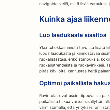
navigoida siellä, mikä lisää varauksia 
Kuinka ajaa liikenn
Luo laadukasta sisältöä
Yksi tehokkaimmista tavoista lisätä li
luoda laadukasta ja kiinnostavaa sisäl
ruokalistastasi, erikoistarjouksia, koki
ruokailutrendeistä ja ruokavinkkejä. T
pitää kävijöitä, kannustaa heitä palaa
Optimoi paikallista haku
Ravintolat ovat usein riippuvaisia paik
paikallista hakua varten sisällyttämäll
varmistamalla, että yrityksesi on lis