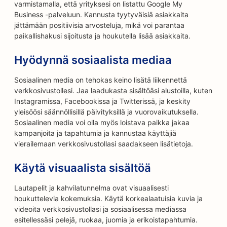
varmistamalla, että yrityksesi on listattu Google My
Business -palveluun. Kannusta tyytyväisiä asiakkaita
jättämään positiivisia arvosteluja, mikä voi parantaa
paikallishakusi sijoitusta ja houkutella lisää asiakkaita.
Hyödynnä sosiaalista mediaa
Sosiaalinen media on tehokas keino lisätä liikennettä
verkkosivustollesi. Jaa laadukasta sisältöäsi alustoilla, kuten
Instagramissa, Facebookissa ja Twitterissä, ja keskity
yleisöösi säännöllisillä päivityksillä ja vuorovaikutuksella.
Sosiaalinen media voi olla myös loistava paikka jakaa
kampanjoita ja tapahtumia ja kannustaa käyttäjiä
vierailemaan verkkosivustollasi saadakseen lisätietoja.
Käytä visuaalista sisältöä
Lautapelit ja kahvilatunnelma ovat visuaalisesti
houkuttelevia kokemuksia. Käytä korkealaatuisia kuvia ja
videoita verkkosivustollasi ja sosiaalisessa mediassa
esitellessäsi pelejä, ruokaa, juomia ja erikoistapahtumia.