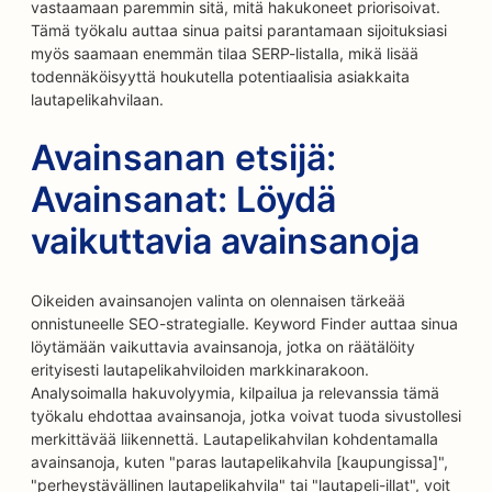
vastaamaan paremmin sitä, mitä hakukoneet priorisoivat.
Tämä työkalu auttaa sinua paitsi parantamaan sijoituksiasi
myös saamaan enemmän tilaa SERP-listalla, mikä lisää
todennäköisyyttä houkutella potentiaalisia asiakkaita
lautapelikahvilaan.
Avainsanan etsijä:
Avainsanat: Löydä
vaikuttavia avainsanoja
Oikeiden avainsanojen valinta on olennaisen tärkeää
onnistuneelle SEO-strategialle. Keyword Finder auttaa sinua
löytämään vaikuttavia avainsanoja, jotka on räätälöity
erityisesti lautapelikahviloiden markkinarakoon.
Analysoimalla hakuvolyymia, kilpailua ja relevanssia tämä
työkalu ehdottaa avainsanoja, jotka voivat tuoda sivustollesi
merkittävää liikennettä. Lautapelikahvilan kohdentamalla
avainsanoja, kuten "paras lautapelikahvila [kaupungissa]",
"perheystävällinen lautapelikahvila" tai "lautapeli-illat", voit