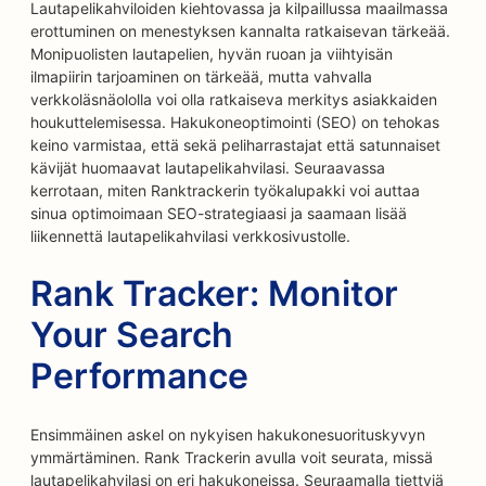
Lautapelikahviloiden kiehtovassa ja kilpaillussa maailmassa
erottuminen on menestyksen kannalta ratkaisevan tärkeää.
Monipuolisten lautapelien, hyvän ruoan ja viihtyisän
ilmapiirin tarjoaminen on tärkeää, mutta vahvalla
verkkoläsnäololla voi olla ratkaiseva merkitys asiakkaiden
houkuttelemisessa. Hakukoneoptimointi (SEO) on tehokas
keino varmistaa, että sekä peliharrastajat että satunnaiset
kävijät huomaavat lautapelikahvilasi. Seuraavassa
kerrotaan, miten Ranktrackerin työkalupakki voi auttaa
sinua optimoimaan SEO-strategiaasi ja saamaan lisää
liikennettä lautapelikahvilasi verkkosivustolle.
Rank Tracker: Monitor
Your Search
Performance
Ensimmäinen askel on nykyisen hakukonesuorituskyvyn
ymmärtäminen. Rank Trackerin avulla voit seurata, missä
lautapelikahvilasi on eri hakukoneissa. Seuraamalla tiettyjä