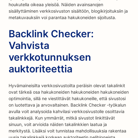
houkutella oikeaa yleisöä. Näiden avainsanojen
sisällyttäminen verkkosivuston sisältöön, blogikirjoituksiin ja
metakuvauksiin voi parantaa hakukoneiden sijoitusta.
Backlink Checker:
Vahvista
verkkotunnuksen
auktoriteettia
Hyvämaineisilta verkkosivustoilta peräisin olevat takalinkit
ovat tärkeä osa hakukoneiden hakukoneiden hakukoneiden
optimointia, sillä ne viestittävät hakukoneille, että sivustosi
on luotettava ja arvovaltainen. Backlink Checker -työkalun
avulla voit analysoida kahvilasi verkkosivustolle osoittavia
takalinkkejä. Kun ymmärrät, mitkä sivustot linkittävät
sinuun, voit arvioida näiden takalinkkien laatua ja
merkitystä. Lisäksi voit tunnistaa mahdollisuuksia rakentaa
uusia takalinkkejä korkean auktoriteetin peliblogeista,