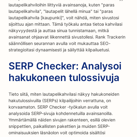
lautapelikahviloihin liittyviä avainsanoja, kuten "paras
lautapelikahvila", "lautapelit lähellä minua" tai "paras
lautapelikahvila [kaupunki]", voit nähdä, miten sivustosi
sijoittuu ajan mittaan. Tämä työkalu antaa tietoa kahvilasi
näkyvyydestä ja auttaa sinua tunnistamaan, mitkä
avainsanat ohjaavat liikennettä sivustollesi. Rank Trackerin
säännöllisen seurannan avulla voit mukauttaa SEO-
strategioitasi dynaamisesti ja säilyttää kilpailuetusi.
SERP Checker: Analysoi
hakukoneen tulossivuja
Tieto siitä, miten lautapelikahvilasi näkyy hakukoneiden
hakutulossivuilla (SERPs) kilpailijoihin verrattuna, on
korvaamaton. SERP Checker -työkalun avulla voit
analysoida SERP-sivuja kohdennetuilla avainsanoilla.
Ymmärtämällä näiden sivujen rakenteen, esillä olevien
snippettien, paikallisten pakettien ja muiden SERP-
ominaisuuksien läsnäolon voit optimoida sisältösi