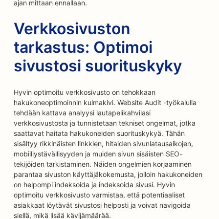
ajan mittaan ennallaan.
Verkkosivuston
tarkastus: Optimoi
sivustosi suorituskyky
Hyvin optimoitu verkkosivusto on tehokkaan
hakukoneoptimoinnin kulmakivi. Website Audit -työkalulla
tehdään kattava analyysi lautapelikahvilasi
verkkosivustosta ja tunnistetaan tekniset ongelmat, jotka
saattavat haitata hakukoneiden suorituskykyä. Tähän
sisältyy rikkinäisten linkkien, hitaiden sivunlatausaikojen,
mobiiliystävällisyyden ja muiden sivun sisäisten SEO-
tekijöiden tarkistaminen. Näiden ongelmien korjaaminen
parantaa sivuston käyttäjäkokemusta, jolloin hakukoneiden
on helpompi indeksoida ja indeksoida sivusi. Hyvin
optimoitu verkkosivusto varmistaa, että potentiaaliset
asiakkaat löytävät sivustosi helposti ja voivat navigoida
siellä, mikä lisää kävijämäärää.