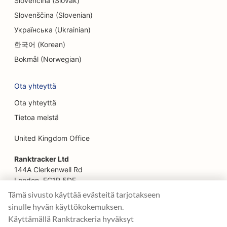
Slovenčina (Slovak)
Slovenščina (Slovenian)
SEO kasvojenkohotuspalveluille
Українська (Ukrainian)
SEO perheravintoloille
한국어 (Korean)
SEO Farm-to-Table-ravintoloille
Bokmål (Norwegian)
SEO finanssisuunnittelijoille
Ota yhteyttä
SEO rahoituspalveluille
Ota yhteyttä
Tietoa meistä
SEO Fine Dining -ravintoloille
United Kingdom Office
SEO pikaruokaravintoloille
Ranktracker Ltd
SEO kukkakaupoille
144A Clerkenwell Rd
SEO ruokakeskuksille
London, EC1R 5DF
Company No: 08820809
Tämä sivusto käyttää evästeitä tarjotakseen
SEO Food Trucksille
felix@ranktracker.com
sinulle hyvän käyttökokemuksen.
Käyttämällä Ranktrackeria hyväksyt
SEO ranskalaisille konditorioille