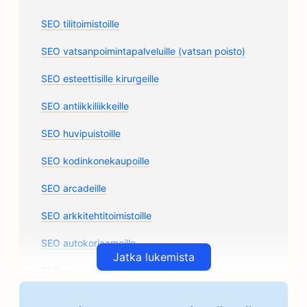
SEO tilitoimistoille
SEO vatsanpoimintapalveluille (vatsan poisto)
SEO esteettisille kirurgeille
SEO antiikkiliikkeille
SEO huvipuistoille
SEO kodinkonekaupoille
SEO arcadeille
SEO arkkitehtitoimistoille
SEO autokorjaamoille
Jatka lukemista
SEO varaosamyymälöille
SEO Taideluokkia varten