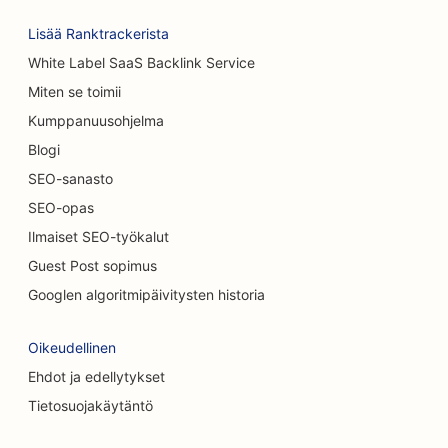
Lisää Ranktrackerista
SEO kahviloille
White Label SaaS Backlink Service
SEO matto &amp; lattia myymälöissä
Miten se toimii
SEO satunnaisille ravintoloille
Kumppanuusohjelma
Blogi
Kemiallisia kuorintapalveluja koskeva
hakukoneoptimointi
SEO-sanasto
SEO-opas
SEO kissakahviloille
Ilmaiset SEO-työkalut
SEO kiropraktikoille
Guest Post sopimus
Googlen algoritmipäivitysten historia
SEO siivouspalveluille
SEO kahviloille
Oikeudellinen
Ehdot ja edellytykset
SEO konsulttiyrityksille
Tietosuojakäytäntö
SEO kosmeettisille kirurgeille