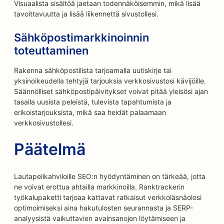
Visuaalista sisältöä jaetaan todennäköisemmin, mikä lisää
tavoittavuutta ja lisää liikennettä sivustollesi.
Sähköpostimarkkinoinnin
toteuttaminen
Rakenna sähköpostilista tarjoamalla uutiskirje tai
yksinoikeudella tehtyjä tarjouksia verkkosivustosi kävijöille.
Säännölliset sähköpostipäivitykset voivat pitää yleisösi ajan
tasalla uusista peleistä, tulevista tapahtumista ja
erikoistarjouksista, mikä saa heidät palaamaan
verkkosivustollesi.
Päätelmä
Lautapelikahviloille SEO:n hyödyntäminen on tärkeää, jotta
ne voivat erottua ahtailla markkinoilla. Ranktrackerin
työkalupaketti tarjoaa kattavat ratkaisut verkkoläsnäolosi
optimoimiseksi aina hakutulosten seurannasta ja SERP-
analyysistä vaikuttavien avainsanojen löytämiseen ja