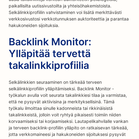
paikallisilta uutissivustoilta ja yhteisöhakemistoista.
Selkälinkkiprofiilin vahvistaminen voi lisätä merkittävästi
verkkosivustosi verkkotunnuksen auktoriteettia ja parantaa
hakukoneiden sijoituksia.
Backlink Monitor:
Ylläpitää tervettä
takalinkkiprofiilia
Selkälinkkien seuraaminen on tärkeää terveen
selkälinkkiprofiilin ylläpitämiseksi. Backlink Monitor -
työkalun avulla voit seurata takalinkkiesi tilaa ja varmistaa,
että ne pysyvät aktiivisina ja merkityksellisinä. Tämä
työkalu ilmoittaa sinulle kadonneista tai rikkinäisistä
takalinkkeistä, jolloin voit ryhtyä pikaisesti toimiin niiden
korvaamiseksi tai korjaamiseksi. Lautapelikahvilalle vankan
ja terveen backlink-profiilin ylläpito on ratkaisevan tärkeää,
jotta verkkomaineesi ja hakukoneiden sijoituksesi pysyvät