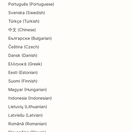
SEO ihohiontapalveluille
Português (Portuguese)
SEO yksityiskohtien kaupoille
Svenska (Swedish)
Türkçe (Turkish)
SEO donitsikaupoille
中文 (Chinese)
Koulutus- ja lastenhoitopalvelujen SEO
Български (Bulgarian)
Čeština (Czech)
SEO kemiallisille pesuloille
Dansk (Danish)
SEO sähköasentajille
Ελληνικά (Greek)
SEO elektroniikkakaupoille
Eesti (Estonian)
Suomi (Finnish)
SEO endodontologeille
Magyar (Hungarian)
SEO for Entertainment &amp; Recreation
Indonesia (Indonesian)
Lietuvių (Lithuanian)
SEO insinööritoimistoille
Latviešu (Latvian)
EO etnisille ravintoloille
Română (Romanian)
SEO pakohuoneita varten