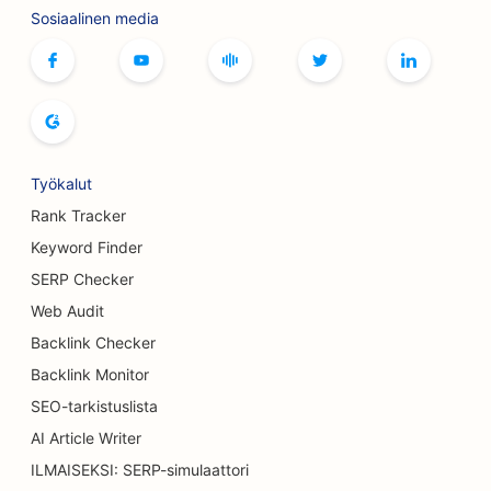
hakukoneoptimointi
Sosiaalinen media
SEO putiikeille
SEO leipomoille
SEO keilaradoille
SEO panimoille
Työkalut
Rank Tracker
SEO rintojen suurennuspalveluille
Keyword Finder
SEO buffet-ravintoloille
SERP Checker
SEO hampurilaisautoille
Web Audit
Backlink Checker
SEO Kakkukaupoille
Backlink Monitor
SEO autokauppiaille
SEO-tarkistuslista
AI Article Writer
SEO palovammakirurgeille
ILMAISEKSI: SERP-simulaattori
SEO autopesuille