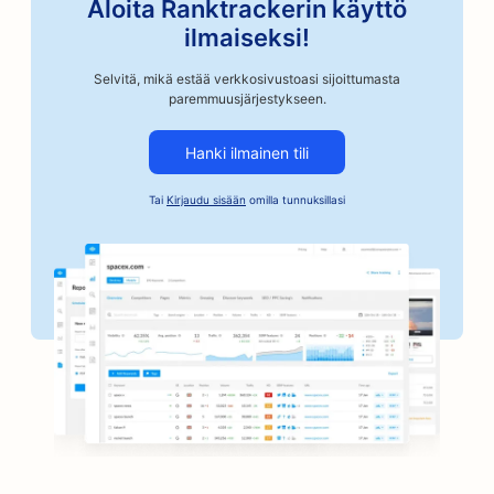
Aloita Ranktrackerin käyttö
SEO autokorjaamoille
ilmaiseksi!
SEO artesaanikahvipaahtimoille
Selvitä, mikä estää verkkosivustoasi sijoittumasta
paremmuusjärjestykseen.
SEO takuusitoumusten palveluille
Hanki ilmainen tili
SEO autoteollisuuden yrityksille
Tai
Kirjaudu sisään
omilla tunnuksillasi
SEO leipomoille
SEO parturi-kampaamoille
SEO pankeille
SEO kirjakaupoille
SEO for BBQ Joints
SEO lautapelikahviloille
Botox- ja täyteainepalveluiden