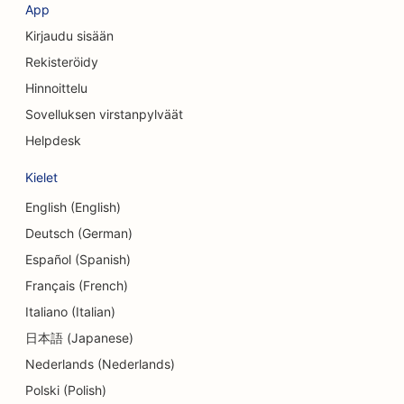
SEO vaatekaupoille
App
Kirjaudu sisään
SEO valuutanvaihtopalveluille
Rekisteröidy
SEO kraniofaciaalisille kirurgeille
Hinnoittelu
Sovelluksen virstanpylväät
SEO luottoyhteisöille
Helpdesk
SEO Cupcake-kaupoille
Kielet
SEO tanssistudioille
English (English)
SEO päiväkodeille
Deutsch (German)
Español (Spanish)
SEO velkaneuvontapalveluille
Français (French)
SEO hammaslääkäriklinikoille
Italiano (Italian)
SEO Delisille
日本語 (Japanese)
Nederlands (Nederlands)
SEO ruokailijoille
Polski (Polish)