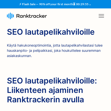
⚡ Flash Sale — 90% off your first month
⏳
00
:
29
:
55
→
SEO lautapelikahviloille
Käytä hakukoneoptimointia, jotta lautapelikahvilastasi tulee
hauskanpito- ja pelipaikkasi, joka houkuttelee suuremman
asiakaskunnan.
SEO lautapelikahviloille:
Liikenteen ajaminen
Ranktrackerin avulla