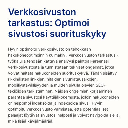
Verkkosivuston
tarkastus: Optimoi
sivustosi suorituskyky
Hyvin optimoitu verkkosivusto on tehokkaan
hakukoneoptimoinnin kulmakivi. Verkkosivuston tarkastus -
työkalulla tehdään kattava analyysi paintball-areenasi
verkkosivustosta ja tunnistetaan tekniset ongelmat, jotka
voivat haitata hakukoneiden suorituskykyä. Tähän sisältyy
rikkinäisten linkkien, hitaiden sivunlatausaikojen,
mobiiliystävällisyyden ja muiden sivulla olevien SEO-
tekijöiden tarkistaminen. Näiden ongelmien korjaaminen
parantaa sivustosi käyttäjäkokemusta, jolloin hakukoneiden
on helpompi indeksoida ja indeksoida sivusi. Hyvin
optimoitu verkkosivusto varmistaa, että potentiaaliset
pelaajat löytävät sivustosi helposti ja voivat navigoida siellä,
mikä lisää kävijämäärää.