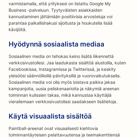
varmistamalla, että yrityksesi on listattu Google My
Business -palveluun. Tyytyväisten asiakkaiden
kannustaminen jättämään positiivisia arvosteluja voi
parantaa paikallishakusi sijoitusta ja houkutella lisää
kävijöitä.
Hyödynnä sosiaalista mediaa
Sosiaalinen media on tehokas keino lisätä liikennettä
verkkosivustollesi. Jaa laadukasta sisältöä alustoilla, kuten
Facebookissa, Instagramissa ja Twitterissä, ja keskity
yleisöösi säännöllisillä päivityksillä ja vuorovaikutuksella.
Sosiaalinen media voi olla myös loistava paikka jakaa
kampanjoita, uusia peliskenaarioita ja näkymiä areenan
toiminnan kulissien takaa, mikä kannustaa käyttäjiä
vierailemaan verkkosivustollasi saadakseen lisätietoja.
Käytä visuaalista sisältöä
Paintball-areenat ovat visuaalisesti kiehtovia
toiminnantäyteisen pelattavuutensa ja teemakenttiensä