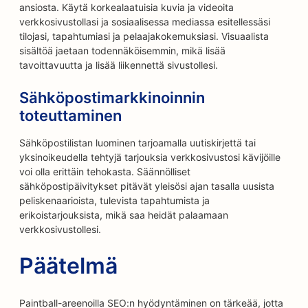
ansiosta. Käytä korkealaatuisia kuvia ja videoita
verkkosivustollasi ja sosiaalisessa mediassa esitellessäsi
tilojasi, tapahtumiasi ja pelaajakokemuksiasi. Visuaalista
sisältöä jaetaan todennäköisemmin, mikä lisää
tavoittavuutta ja lisää liikennettä sivustollesi.
Sähköpostimarkkinoinnin
toteuttaminen
Sähköpostilistan luominen tarjoamalla uutiskirjettä tai
yksinoikeudella tehtyjä tarjouksia verkkosivustosi kävijöille
voi olla erittäin tehokasta. Säännölliset
sähköpostipäivitykset pitävät yleisösi ajan tasalla uusista
peliskenaarioista, tulevista tapahtumista ja
erikoistarjouksista, mikä saa heidät palaamaan
verkkosivustollesi.
Päätelmä
Paintball-areenoilla SEO:n hyödyntäminen on tärkeää, jotta