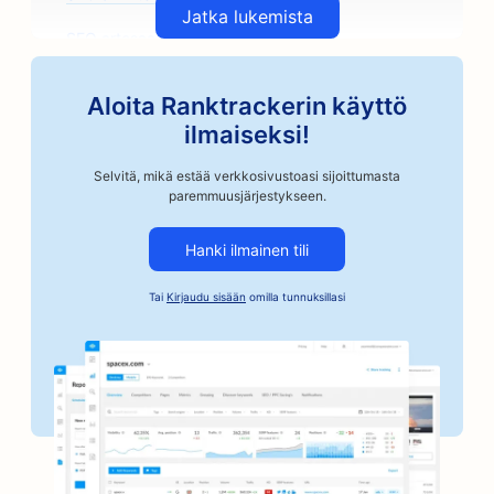
Jatka lukemista
SEO artesaanikahvipaahtimoille
SEO varaosamyymälöille
Aloita Ranktrackerin käyttö
SEO autokorjaamoille
ilmaiseksi!
SEO autokorjaamoille
Selvitä, mikä estää verkkosivustoasi sijoittumasta
paremmuusjärjestykseen.
SEO autoteollisuuden yrityksille
Hanki ilmainen tili
SEO takuusitoumusten palveluille
Tai
Kirjaudu sisään
omilla tunnuksillasi
SEO pankeille
SEO leipomoille
SEO parturi-kampaamoille
SEO for BBQ Joints
SEO putiikeille