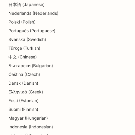
SEO hammaslääkäriklinikoille
日本語 (Japanese)
Nederlands (Nederlands)
SEO yksityiskohtien kaupoille
Polski (Polish)
SEO ruokailijoille
Português (Portuguese)
SEO Cupcake-kaupoille
Svenska (Swedish)
Türkçe (Turkish)
Koulutus- ja lastenhoitopalvelujen SEO
中文 (Chinese)
SEO donitsikaupoille
Български (Bulgarian)
Čeština (Czech)
SEO sähköasentajille
Dansk (Danish)
SEO kemiallisille pesuloille
Ελληνικά (Greek)
SEO elektroniikkakaupoille
Eesti (Estonian)
Suomi (Finnish)
SEO insinööritoimistoille
Magyar (Hungarian)
SEO endodontologeille
Indonesia (Indonesian)