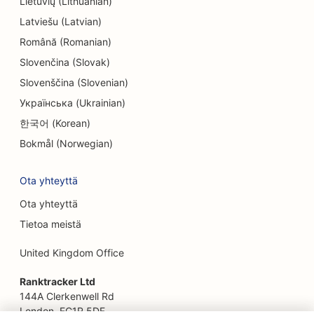
Lietuvių (Lithuanian)
SEO for Entertainment &amp; Recreation
Latviešu (Latvian)
SEO pakohuoneita varten
Română (Romanian)
EO etnisille ravintoloille
Slovenčina (Slovak)
Slovenščina (Slovenian)
SEO Farm-to-Table-ravintoloille
Українська (Ukrainian)
SEO kasvojenkohotuspalveluille
한국어 (Korean)
SEO perheravintoloille
Bokmål (Norwegian)
SEO finanssisuunnittelijoille
Ota yhteyttä
SEO pikaruokaravintoloille
Ota yhteyttä
Tietoa meistä
SEO kukkakaupoille
United Kingdom Office
SEO Fine Dining -ravintoloille
Ranktracker Ltd
SEO rahoituspalveluille
144A Clerkenwell Rd
SEO ruokakeskuksille
London, EC1R 5DF