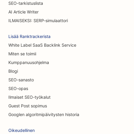
SEO kahviloille
SEO-tarkistuslista
AI Article Writer
SEO Kakkukaupoille
ILMAISEKSI: SERP-simulaattori
SEO satunnaisille ravintoloille
Lisää Ranktrackerista
SEO matto &amp; lattia myymälöissä
White Label SaaS Backlink Service
SEO autopesuille
Miten se toimii
SEO autokauppiaille
Kumppanuusohjelma
Blogi
SEO siivouspalveluille
SEO-sanasto
SEO kiropraktikoille
SEO-opas
SEO kissakahviloille
Ilmaiset SEO-työkalut
Guest Post sopimus
Kemiallisia kuorintapalveluja koskeva
Googlen algoritmipäivitysten historia
hakukoneoptimointi
SEO vaatekaupoille
Oikeudellinen