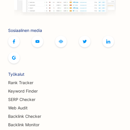
Botox- ja täyteainepalveluiden
hakukoneoptimointi
SEO keilaradoille
Sosiaalinen media
SEO lautapelikahviloille
SEO kirjakaupoille
SEO leipomoille
SEO panimoille
Työkalut
Rank Tracker
SEO rintojen suurennuspalveluille
Keyword Finder
SEO buffet-ravintoloille
SERP Checker
SEO hampurilaisautoille
Web Audit
Backlink Checker
SEO palovammakirurgeille
Backlink Monitor