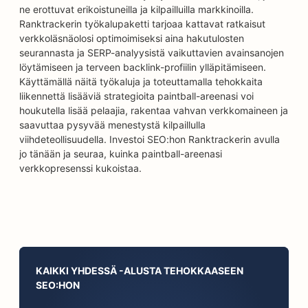
ne erottuvat erikoistuneilla ja kilpailluilla markkinoilla.
Ranktrackerin työkalupaketti tarjoaa kattavat ratkaisut
verkkoläsnäolosi optimoimiseksi aina hakutulosten
seurannasta ja SERP-analyysistä vaikuttavien avainsanojen
löytämiseen ja terveen backlink-profiilin ylläpitämiseen.
Käyttämällä näitä työkaluja ja toteuttamalla tehokkaita
liikennettä lisääviä strategioita paintball-areenasi voi
houkutella lisää pelaajia, rakentaa vahvan verkkomaineen ja
saavuttaa pysyvää menestystä kilpaillulla
viihdeteollisuudella. Investoi SEO:hon Ranktrackerin avulla
jo tänään ja seuraa, kuinka paintball-areenasi
verkkopresenssi kukoistaa.
KAIKKI YHDESSÄ -ALUSTA TEHOKKAASEEN
SEO:HON