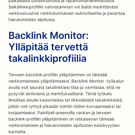
paikallisilta uutissivustoilta ja tapahtumahakemistoista.
Selkälinkkiprofiilin vahvistaminen voi lisätä merkittävästi
verkkosivustosi verkkotunnuksen auktoriteettia ja parantaa
hakukoneiden sijoitusta.
Backlink Monitor:
Ylläpitää tervettä
takalinkkiprofiilia
Terveen backlink-profiilin ylläpitäminen on tärkeää
verkkomaineesi ylläpitämiseksi. Backlink Monitor -työkalun
avulla voit seurata takalinkkiesi tilaa ja varmistaa, että ne
pysyvät aktiivisina ja merkityksellisinä. Tämä työkalu
ilmoittaa sinulle kadonneista tai rikkinäisistä takalinkkeistä,
jolloin voit ryhtyä pikaisiin toimiin niiden korvaamiseksi tai
korjaamiseksi. Paintball-areenoilla vankan ja terveen
backlink-profiilin ylläpitäminen on ratkaisevan tärkeää
verkkomaineen ja hakukoneiden sijoitusten kestävyyden
kannalta.