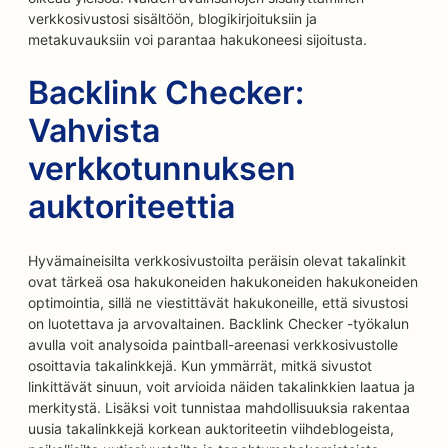
verkkosivustosi sisältöön, blogikirjoituksiin ja
metakuvauksiin voi parantaa hakukoneesi sijoitusta.
Backlink Checker:
Vahvista
verkkotunnuksen
auktoriteettia
Hyvämaineisilta verkkosivustoilta peräisin olevat takalinkit
ovat tärkeä osa hakukoneiden hakukoneiden hakukoneiden
optimointia, sillä ne viestittävät hakukoneille, että sivustosi
on luotettava ja arvovaltainen. Backlink Checker -työkalun
avulla voit analysoida paintball-areenasi verkkosivustolle
osoittavia takalinkkejä. Kun ymmärrät, mitkä sivustot
linkittävät sinuun, voit arvioida näiden takalinkkien laatua ja
merkitystä. Lisäksi voit tunnistaa mahdollisuuksia rakentaa
uusia takalinkkejä korkean auktoriteetin viihdeblogeista,