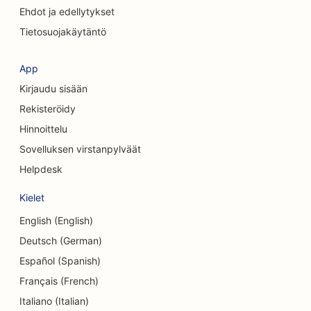
Ehdot ja edellytykset
SEO kraniofaciaalisille kirurgeille
Tietosuojakäytäntö
SEO kahviloille
SEO kosmeettisille kirurgeille
App
Kirjaudu sisään
SEO luottoyhteisöille
Rekisteröidy
SEO konsulttiyrityksille
Hinnoittelu
Sovelluksen virstanpylväät
SEO Delisille
Helpdesk
SEO velkaneuvontapalveluille
Kielet
SEO valuutanvaihtopalveluille
English (English)
SEO tanssistudioille
Deutsch (German)
Español (Spanish)
SEO ihohiontapalveluille
Français (French)
SEO päiväkodeille
Italiano (Italian)