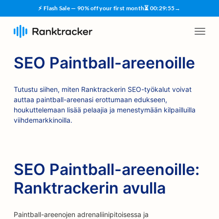
⚡ Flash Sale — 90% off your first month
⏳
00
:
29
:
54
→
SEO Paintball-areenoille
Tutustu siihen, miten Ranktrackerin SEO-työkalut voivat
auttaa paintball-areenasi erottumaan edukseen,
houkuttelemaan lisää pelaajia ja menestymään kilpailluilla
viihdemarkkinoilla.
SEO Paintball-areenoille:
Ranktrackerin avulla
Paintball-areenojen adrenaliinipitoisessa ja