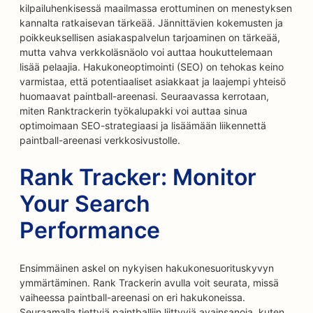
kilpailuhenkisessä maailmassa erottuminen on menestyksen
kannalta ratkaisevan tärkeää. Jännittävien kokemusten ja
poikkeuksellisen asiakaspalvelun tarjoaminen on tärkeää,
mutta vahva verkkoläsnäolo voi auttaa houkuttelemaan
lisää pelaajia. Hakukoneoptimointi (SEO) on tehokas keino
varmistaa, että potentiaaliset asiakkaat ja laajempi yhteisö
huomaavat paintball-areenasi. Seuraavassa kerrotaan,
miten Ranktrackerin työkalupakki voi auttaa sinua
optimoimaan SEO-strategiaasi ja lisäämään liikennettä
paintball-areenasi verkkosivustolle.
Rank Tracker: Monitor
Your Search
Performance
Ensimmäinen askel on nykyisen hakukonesuorituskyvyn
ymmärtäminen. Rank Trackerin avulla voit seurata, missä
vaiheessa paintball-areenasi on eri hakukoneissa.
Seuraamalla tiettyjä paintballiin liittyviä avainsanoja, kuten