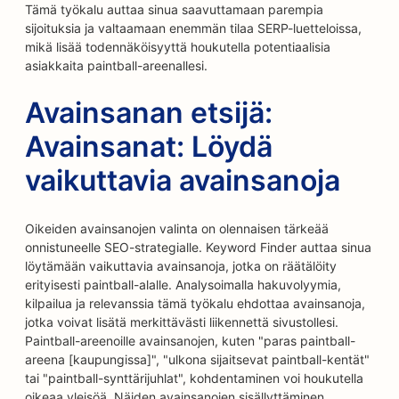
Tämä työkalu auttaa sinua saavuttamaan parempia
sijoituksia ja valtaamaan enemmän tilaa SERP-luetteloissa,
mikä lisää todennäköisyyttä houkutella potentiaalisia
asiakkaita paintball-areenallesi.
Avainsanan etsijä:
Avainsanat: Löydä
vaikuttavia avainsanoja
Oikeiden avainsanojen valinta on olennaisen tärkeää
onnistuneelle SEO-strategialle. Keyword Finder auttaa sinua
löytämään vaikuttavia avainsanoja, jotka on räätälöity
erityisesti paintball-alalle. Analysoimalla hakuvolyymia,
kilpailua ja relevanssia tämä työkalu ehdottaa avainsanoja,
jotka voivat lisätä merkittävästi liikennettä sivustollesi.
Paintball-areenoille avainsanojen, kuten "paras paintball-
areena [kaupungissa]", "ulkona sijaitsevat paintball-kentät"
tai "paintball-synttärijuhlat", kohdentaminen voi houkutella
oikeaa yleisöä. Näiden avainsanojen sisällyttäminen