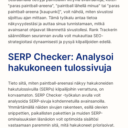
"paras paintball-areena", "paintball lähellä minua" tai "paras
paintball-areena [kaupunki]", voit nähdä, miten sivustosi
sijoittuu ajan mittaan. Tämä työkalu antaa tietoa
näkyvyydestäsi ja auttaa sinua tunnistamaan, mitkä
avainsanat ohjaavat liikennettä sivustollesi. Rank Trackerin
säännöllisen seurannan avulla voit mukauttaa SEO-
strategioitasi dynaamisesti ja pysyä kilpailijoiden edellä.
SERP Checker: Analysoi
hakukoneen tulossivuja
Tieto siitä, miten paintball-areenasi näkyy hakukoneiden
hakutulossivuilla (SERPs) kilpailijoihin verrattuna, on
korvaamaton. SERP Checker -työkalun avulla voit
analysoida SERP-sivuja kohdennetuilla avainsanoilla.
Ymmärtämällä näiden sivujen rakenteen, esillä olevien
snippettien, paikallisten pakettien ja muiden SERP-
ominaisuuksien läsnäolon voit optimoida sisältösi
vastaamaan paremmin sitä, mitä hakukoneet priorisoivat.