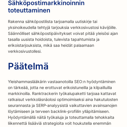
Sähköpostimarkkinoinnin
toteuttaminen
Rakenna sähköpostilista tarjoamalla uutiskirje tai
yksinoikeudella tehtyjä tarjouksia verkkosivustosi kävijöille.
Säännölliset sähköpostipäivitykset voivat pitää yleisösi ajan
tasalla uusista hoidoista, tulevista tapahtumista ja
erikoistarjouksista, mikä saa heidät palaamaan
verkkosivustollesi.
Päätelmä
Yleishammaslääkärin vastaanotoilla SEO:n hyödyntäminen
on tärkeää, jotta ne erottuvat erikoistuneilla ja kilpailluilla
markkinoilla. Ranktrackerin työkalupaketti tarjoaa kattavat
ratkaisut verkkoläsnäolosi optimoimiseksi aina hakutulosten
seurannasta ja SERP-analyysistä vaikuttavien avainsanojen
löytämiseen ja terveen backlink-profiilin ylläpitämiseen.
Hyödyntämällä näitä työkaluja ja toteuttamalla tehokkaita
liikennettä lisääviä strategioita voit houkutella enemmän