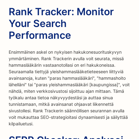
Rank Tracker: Monitor
Your Search
Performance
Ensimmäinen askel on nykyisen hakukonesuorituskyvyn
ymmärtäminen. Rank Trackerin avulla voit seurata, missä
hammaslääkärin vastaanotollasi on eri hakukoneissa.
Seuraamalla tiettyjä yleishammaslääketieteeseen liittyviä
avainsanoja, kuten "paras hammaslääkäri", "hammashoito
lähelläni" tai "paras yleishammaslääkäri [kaupungissa]", voit
nähdä, miten verkkosivustosi sijoittuu ajan mittaan. Tämä
työkalu antaa tietoa näkyvyydestäsi ja auttaa sinua
tunnistamaan, mitkä avainsanat ohjaavat liikennettä
sivustollesi. Rank Trackerin säännöllisen seurannan avulla
voit mukauttaa SEO-strategioitasi dynaamisesti ja säilyttää
kilpailuetusi.