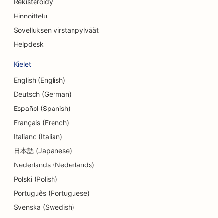
Rekisteröidy
SEO konsulttiyrityksille
Hinnoittelu
Sovelluksen virstanpylväät
SEO Delisille
Helpdesk
SEO velkaneuvontapalveluille
Kielet
SEO valuutanvaihtopalveluille
English (English)
SEO tanssistudioille
Deutsch (German)
Español (Spanish)
SEO ihohiontapalveluille
Français (French)
SEO päiväkodeille
Italiano (Italian)
SEO hammaslääkäriklinikoille
日本語 (Japanese)
Nederlands (Nederlands)
SEO yksityiskohtien kaupoille
Polski (Polish)
SEO ruokailijoille
Português (Portuguese)
SEO Cupcake-kaupoille
Svenska (Swedish)