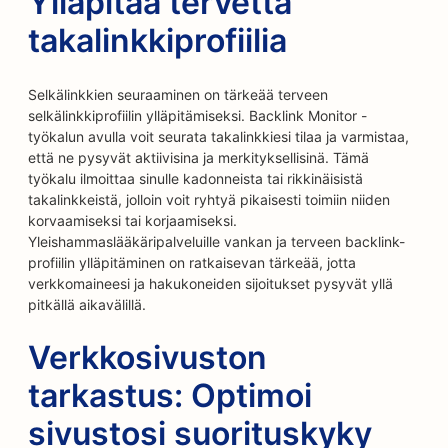
Ylläpitää tervettä
takalinkkiprofiilia
Selkälinkkien seuraaminen on tärkeää terveen
selkälinkkiprofiilin ylläpitämiseksi. Backlink Monitor -
työkalun avulla voit seurata takalinkkiesi tilaa ja varmistaa,
että ne pysyvät aktiivisina ja merkityksellisinä. Tämä
työkalu ilmoittaa sinulle kadonneista tai rikkinäisistä
takalinkkeistä, jolloin voit ryhtyä pikaisesti toimiin niiden
korvaamiseksi tai korjaamiseksi.
Yleishammaslääkäripalveluille vankan ja terveen backlink-
profiilin ylläpitäminen on ratkaisevan tärkeää, jotta
verkkomaineesi ja hakukoneiden sijoitukset pysyvät yllä
pitkällä aikavälillä.
Verkkosivuston
tarkastus: Optimoi
sivustosi suorituskyky