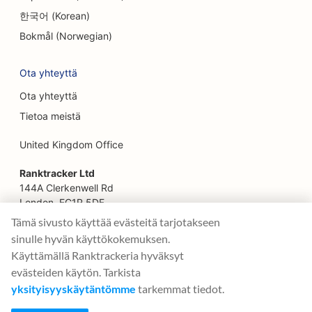
SEO kasvojenkohotuspalveluille
한국어 (Korean)
SEO perheravintoloille
Bokmål (Norwegian)
SEO finanssisuunnittelijoille
Ota yhteyttä
SEO pikaruokaravintoloille
Ota yhteyttä
Tietoa meistä
SEO kukkakaupoille
United Kingdom Office
SEO Fine Dining -ravintoloille
Ranktracker Ltd
SEO rahoituspalveluille
144A Clerkenwell Rd
SEO ruokakeskuksille
London, EC1R 5DF
Company No: 08820809
Tämä sivusto käyttää evästeitä tarjotakseen
SEO ranskalaisille konditorioille
felix@ranktracker.com
sinulle hyvän käyttökokemuksen.
Käyttämällä Ranktrackeria hyväksyt
SEO Food Trucksille
evästeiden käytön. Tarkista
SEO huonekalukaupoille
yksityisyyskäytäntömme
tarkemmat tiedot.
2015 -
2026
© Ranktracker. All Rights Reserved.