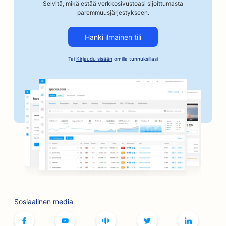
SEO autokorjaamoille
Selvitä, mikä estää verkkosivustoasi sijoittumasta
paremmuusjärjestykseen.
SEO autoteollisuuden yrityksille
Hanki ilmainen tili
SEO takuusitoumusten palveluille
Tai
Kirjaudu sisään
omilla tunnuksillasi
SEO pankeille
SEO leipomoille
SEO parturi-kampaamoille
SEO for BBQ Joints
SEO putiikeille
Botox- ja täyteainepalveluiden
hakukoneoptimointi
SEO keilaradoille
Sosiaalinen media
SEO lautapelikahviloille