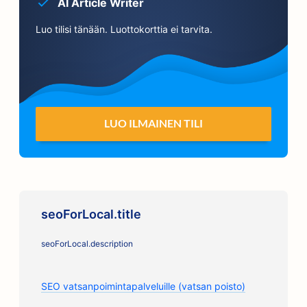
AI Article Writer
Luo tilisi tänään. Luottokorttia ei tarvita.
LUO ILMAINEN TILI
seoForLocal.title
seoForLocal.description
SEO vatsanpoimintapalveluille (vatsan poisto)