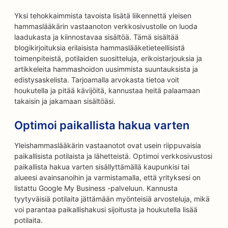
Yksi tehokkaimmista tavoista lisätä liikennettä yleisen
hammaslääkärin vastaanoton verkkosivustolle on luoda
laadukasta ja kiinnostavaa sisältöä. Tämä sisältää
blogikirjoituksia erilaisista hammaslääketieteellisistä
toimenpiteistä, potilaiden suositteluja, erikoistarjouksia ja
artikkeleita hammashoidon uusimmista suuntauksista ja
edistysaskelista. Tarjoamalla arvokasta tietoa voit
houkutella ja pitää kävijöitä, kannustaa heitä palaamaan
takaisin ja jakamaan sisältöäsi.
Optimoi paikallista hakua varten
Yleishammaslääkärin vastaanotot ovat usein riippuvaisia
paikallisista potilaista ja lähetteistä. Optimoi verkkosivustosi
paikallista hakua varten sisällyttämällä kaupunkisi tai
alueesi avainsanoihin ja varmistamalla, että yrityksesi on
listattu Google My Business -palveluun. Kannusta
tyytyväisiä potilaita jättämään myönteisiä arvosteluja, mikä
voi parantaa paikallishakusi sijoitusta ja houkutella lisää
potilaita.