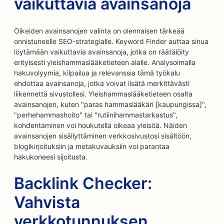
vaikuttavia avainsanoja
Oikeiden avainsanojen valinta on olennaisen tärkeää
onnistuneelle SEO-strategialle. Keyword Finder auttaa sinua
löytämään vaikuttavia avainsanoja, jotka on räätälöity
erityisesti yleishammaslääketieteen alalle. Analysoimalla
hakuvolyymia, kilpailua ja relevanssia tämä työkalu
ehdottaa avainsanoja, jotka voivat lisätä merkittävästi
liikennettä sivustollesi. Yleishammaslääketieteen osalta
avainsanojen, kuten "paras hammaslääkäri [kaupungissa]",
"perhehammashoito" tai "rutiinihammastarkastus",
kohdentaminen voi houkutella oikeaa yleisöä. Näiden
avainsanojen sisällyttäminen verkkosivustosi sisältöön,
blogikirjoituksiin ja metakuvauksiin voi parantaa
hakukoneesi sijoitusta.
Backlink Checker:
Vahvista
verkkotunnuksen