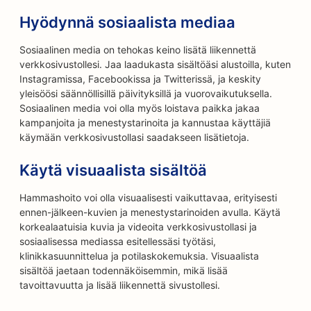
Hyödynnä sosiaalista mediaa
Sosiaalinen media on tehokas keino lisätä liikennettä
verkkosivustollesi. Jaa laadukasta sisältöäsi alustoilla, kuten
Instagramissa, Facebookissa ja Twitterissä, ja keskity
yleisöösi säännöllisillä päivityksillä ja vuorovaikutuksella.
Sosiaalinen media voi olla myös loistava paikka jakaa
kampanjoita ja menestystarinoita ja kannustaa käyttäjiä
käymään verkkosivustollasi saadakseen lisätietoja.
Käytä visuaalista sisältöä
Hammashoito voi olla visuaalisesti vaikuttavaa, erityisesti
ennen-jälkeen-kuvien ja menestystarinoiden avulla. Käytä
korkealaatuisia kuvia ja videoita verkkosivustollasi ja
sosiaalisessa mediassa esitellessäsi työtäsi,
klinikkasuunnittelua ja potilaskokemuksia. Visuaalista
sisältöä jaetaan todennäköisemmin, mikä lisää
tavoittavuutta ja lisää liikennettä sivustollesi.