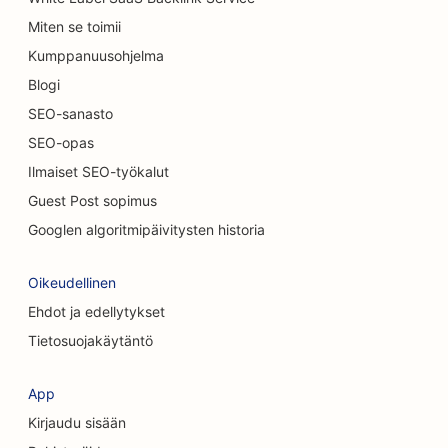
SEO autopesuille
Miten se toimii
SEO autokauppiaille
Kumppanuusohjelma
Blogi
SEO siivouspalveluille
SEO-sanasto
SEO kiropraktikoille
SEO-opas
SEO kissakahviloille
Ilmaiset SEO-työkalut
Guest Post sopimus
Kemiallisia kuorintapalveluja koskeva
Googlen algoritmipäivitysten historia
hakukoneoptimointi
SEO vaatekaupoille
Oikeudellinen
Ehdot ja edellytykset
SEO kraniofaciaalisille kirurgeille
Tietosuojakäytäntö
SEO kahviloille
SEO kosmeettisille kirurgeille
App
Kirjaudu sisään
SEO luottoyhteisöille