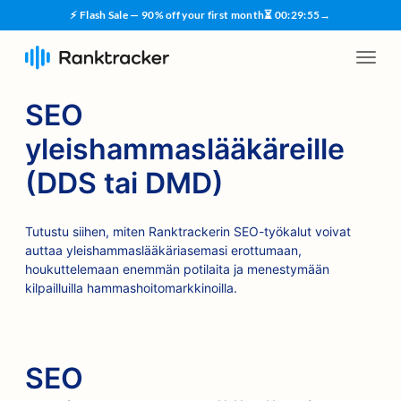
⚡ Flash Sale — 90% off your first month
⏳
00
:
29
:
54
→
SEO
yleishammaslääkäreille
(DDS tai DMD)
Tutustu siihen, miten Ranktrackerin SEO-työkalut voivat
auttaa yleishammaslääkäriasemasi erottumaan,
houkuttelemaan enemmän potilaita ja menestymään
kilpailluilla hammashoitomarkkinoilla.
SEO