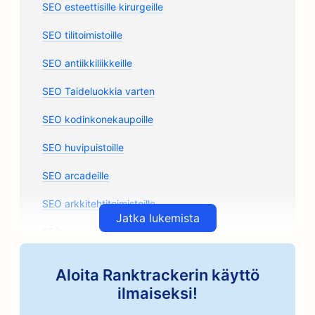
SEO esteettisille kirurgeille
SEO tilitoimistoille
SEO antiikkiliikkeille
SEO Taideluokkia varten
SEO kodinkonekaupoille
SEO huvipuistoille
SEO arcadeille
SEO arkkitehtitoimistoille
Jatka lukemista
SEO artesaanikahvipaahtimoille
SEO varaosamyymälöille
Aloita Ranktrackerin käyttö
SEO autokorjaamoille
ilmaiseksi!