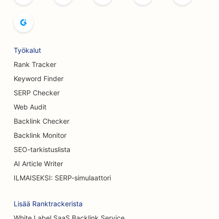
SEO kirjakaupoille
SEO leipomoille
SEO panimoille
Työkalut
Rank Tracker
SEO rintojen suurennuspalveluille
Keyword Finder
SEO buffet-ravintoloille
SERP Checker
SEO hampurilaisautoille
Web Audit
Backlink Checker
SEO palovammakirurgeille
Backlink Monitor
SEO kahviloille
SEO-tarkistuslista
AI Article Writer
SEO Kakkukaupoille
ILMAISEKSI: SERP-simulaattori
SEO satunnaisille ravintoloille
Lisää Ranktrackerista
SEO matto &amp; lattia myymälöissä
White Label SaaS Backlink Service