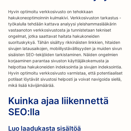
Hyvin optimoitu verkkosivusto on tehokkaan
hakukoneoptimoinnin kulmakivi. Verkkosivuston tarkastus -
työkalulla tehdään kattava analyysi yleishammaslääkärin
vastaanoton verkkosivustosta ja tunnistetaan tekniset
ongelmat, jotka saattavat haitata hakukoneiden
suorituskykyä. Tähän sisältyy rikkinäisten linkkien, hitaiden
sivujen latausaikojen, mobiiliystävällisyyden ja muiden sivun
sisäisten SEO-tekijöiden tarkistaminen. Näiden ongelmien
korjaaminen parantaa sivuston käyttäjäkokemusta ja
helpottaa hakukoneiden indeksointia ja sivujen indeksointia.
Hyvin optimoitu verkkosivusto varmistaa, että potentiaaliset
potilaat löytävät sivustosi helposti ja voivat navigoida siellä,
mikä lisää kävijämäärää.
Kuinka ajaa liikennettä
SEO:lla
Luo laadukasta sisältöä