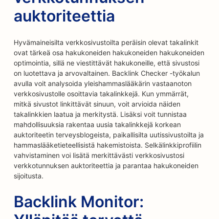
auktoriteettia
Hyvämaineisilta verkkosivustoilta peräisin olevat takalinkit
ovat tärkeä osa hakukoneiden hakukoneiden hakukoneiden
optimointia, sillä ne viestittävät hakukoneille, että sivustosi
on luotettava ja arvovaltainen. Backlink Checker -työkalun
avulla voit analysoida yleishammaslääkärin vastaanoton
verkkosivustolle osoittavia takalinkkejä. Kun ymmärrät,
mitkä sivustot linkittävät sinuun, voit arvioida näiden
takalinkkien laatua ja merkitystä. Lisäksi voit tunnistaa
mahdollisuuksia rakentaa uusia takalinkkejä korkean
auktoriteetin terveysblogeista, paikallisilta uutissivustoilta ja
hammaslääketieteellisistä hakemistoista. Selkälinkkiprofiilin
vahvistaminen voi lisätä merkittävästi verkkosivustosi
verkkotunnuksen auktoriteettia ja parantaa hakukoneiden
sijoitusta.
Backlink Monitor: