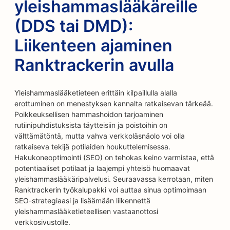
yleishammaslääkäreille
(DDS tai DMD):
Liikenteen ajaminen
Ranktrackerin avulla
Yleishammaslääketieteen erittäin kilpaillulla alalla
erottuminen on menestyksen kannalta ratkaisevan tärkeää.
Poikkeuksellisen hammashoidon tarjoaminen
rutiinipuhdistuksista täytteisiin ja poistoihin on
välttämätöntä, mutta vahva verkkoläsnäolo voi olla
ratkaiseva tekijä potilaiden houkuttelemisessa.
Hakukoneoptimointi (SEO) on tehokas keino varmistaa, että
potentiaaliset potilaat ja laajempi yhteisö huomaavat
yleishammaslääkäripalvelusi. Seuraavassa kerrotaan, miten
Ranktrackerin työkalupakki voi auttaa sinua optimoimaan
SEO-strategiaasi ja lisäämään liikennettä
yleishammaslääketieteellisen vastaanottosi
verkkosivustolle.