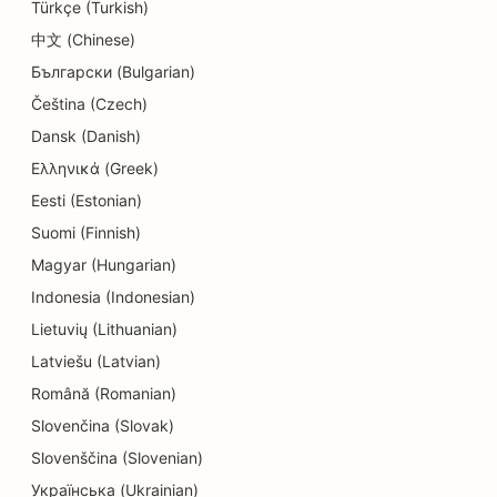
Türkçe (Turkish)
Koulutus- ja lastenhoitopalvelujen SEO
中文 (Chinese)
SEO donitsikaupoille
Български (Bulgarian)
Čeština (Czech)
SEO sähköasentajille
Dansk (Danish)
SEO kemiallisille pesuloille
Ελληνικά (Greek)
SEO elektroniikkakaupoille
Eesti (Estonian)
Suomi (Finnish)
SEO insinööritoimistoille
Magyar (Hungarian)
SEO endodontologeille
Indonesia (Indonesian)
Lietuvių (Lithuanian)
SEO for Entertainment &amp; Recreation
Latviešu (Latvian)
SEO pakohuoneita varten
Română (Romanian)
EO etnisille ravintoloille
Slovenčina (Slovak)
Slovenščina (Slovenian)
SEO Farm-to-Table-ravintoloille
Українська (Ukrainian)