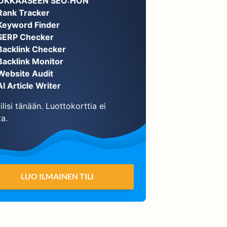
OKKAASEEN SEO:HON
Rank Tracker
Keyword Finder
SERP Checker
Backlink Checker
Backlink Monitor
Website Audit
AI Article Writer
ilisi tänään. Luottokorttia ei
ta.
LUO ILMAINEN TILI