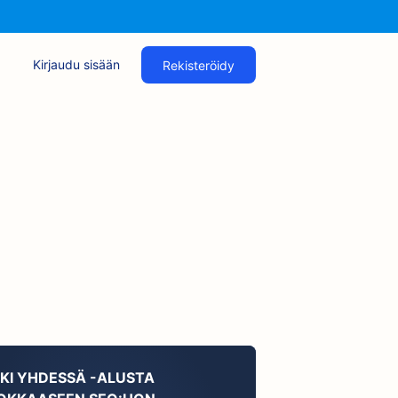
Kirjaudu sisään
Rekisteröidy
KKI YHDESSÄ -ALUSTA