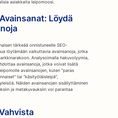
lisia asiakkaita leipomoosi.
 Avainsanat: Löydä
anoja
naisen tärkeää onnistuneelle SEO-
nua löytämään vaikuttavia avainsanoja, jotka
 markkinarakoon. Analysoimalla hakuvolyymia,
ehdottaa avainsanoja, jotka voivat lisätä
. Leipomolle avainsanojen, kuten "paras
naiset" tai "käsityöläisleipä",
leisöä. Näiden avainsanojen sisällyttäminen
tuksiin ja metakuvauksiin voi parantaa
Vahvista