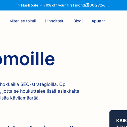
⚡ Flash Sale — 90% off your first month
⏳
00
:
29
:
55
→
Miten se toimii
Hinnoittelu
Blogi
Apua
omoille
okkailla SEO-strategioilla. Opi
jotta se houkuttelee lisää asiakkaita,
 lisää kävijämäärää.
KAI