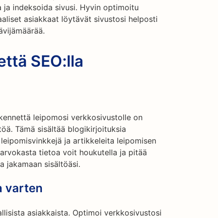
ja indeksoida sivusi. Hyvin optimoitu
aliset asiakkaat löytävät sivustosi helposti
kävijämäärää.
että SEO:lla
ikennettä leipomosi verkkosivustolle on
töä. Tämä sisältää blogikirjoituksia
, leipomisvinkkejä ja artikkeleita leipomisen
 arvokasta tietoa voit houkutella ja pitää
a jakamaan sisältöäsi.
a varten
llisista asiakkaista. Optimoi verkkosivustosi