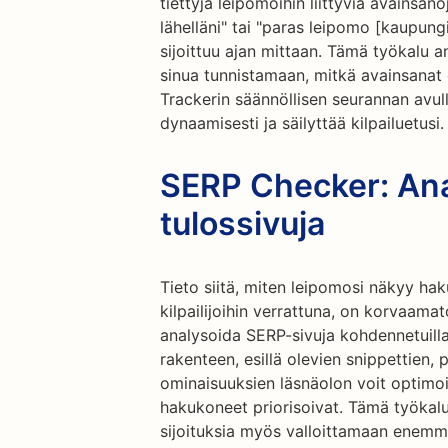
tiettyjä leipomoihin liittyviä avainsan
lähelläni" tai "paras leipomo [kaupung
sijoittuu ajan mittaan. Tämä työkalu 
sinua tunnistamaan, mitkä avainsanat o
Trackerin säännöllisen seurannan avul
dynaamisesti ja säilyttää kilpailuetusi.
SERP Checker: An
tulossivuja
Tieto siitä, miten leipomosi näkyy ha
kilpailijoihin verrattuna, on korvaama
analysoida SERP-sivuja kohdennetuilla
rakenteen, esillä olevien snippettien,
ominaisuuksien läsnäolon voit optimo
hakukoneet priorisoivat. Tämä työkal
sijoituksia myös valloittamaan enemmän