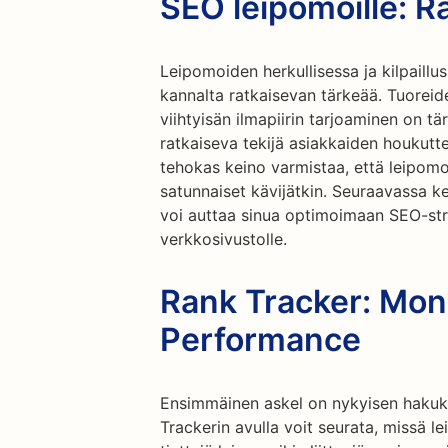
SEO leipomoille: R
Leipomoiden herkullisessa ja kilpail
kannalta ratkaisevan tärkeää. Tuoreid
viihtyisän ilmapiirin tarjoaminen on t
ratkaiseva tekijä asiakkaiden houkut
tehokas keino varmistaa, että leipomo
satunnaiset kävijätkin. Seuraavassa k
voi auttaa sinua optimoimaan SEO-stra
verkkosivustolle.
Rank Tracker: Mon
Performance
Ensimmäinen askel on nykyisen haku
Trackerin avulla voit seurata, missä 