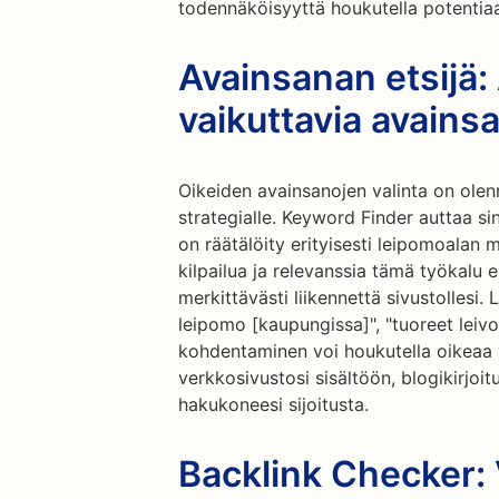
todennäköisyyttä houkutella potentiaa
Avainsanan etsijä:
vaikuttavia avains
Oikeiden avainsanojen valinta on olen
strategialle. Keyword Finder auttaa si
on räätälöity erityisesti leipomoalan
kilpailua ja relevanssia tämä työkalu 
merkittävästi liikennettä sivustollesi
leipomo [kaupungissa]", "tuoreet leivon
kohdentaminen voi houkutella oikeaa y
verkkosivustosi sisältöön, blogikirjoi
hakukoneesi sijoitusta.
Backlink Checker: 