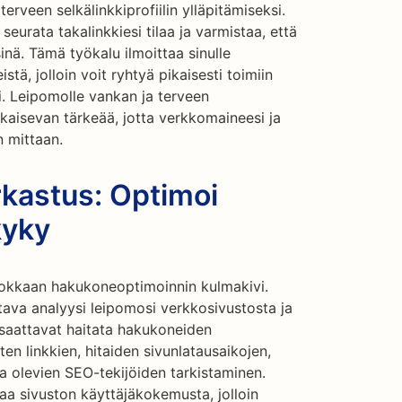
erveen selkälinkkiprofiilin ylläpitämiseksi.
seurata takalinkkiesi tilaa ja varmistaa, että
sinä. Tämä työkalu ilmoittaa sinulle
istä, jolloin voit ryhtyä pikaisesti toimiin
i. Leipomolle vankan ja terveen
atkaisevan tärkeää, jotta verkkomaineesi ja
n mittaan.
rkastus: Optimoi
kyky
hokkaan hakukoneoptimoinnin kulmakivi.
tava analyysi leipomosi verkkosivustosta ja
 saattavat haitata hakukoneiden
ten linkkien, hitaiden sivunlatausaikojen,
la olevien SEO-tekijöiden tarkistaminen.
a sivuston käyttäjäkokemusta, jolloin