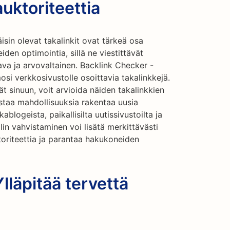
uktoriteettia
isin olevat takalinkit ovat tärkeä osa
n optimointia, sillä ne viestittävät
tava ja arvovaltainen. Backlink Checker -
osi verkkosivustolle osoittavia takalinkkejä.
ät sinuun, voit arvioida näiden takalinkkien
nistaa mahdollisuuksia rakentaa uusia
blogeista, paikallisilta uutissivustoilta ja
lin vahvistaminen voi lisätä merkittävästi
oriteettia ja parantaa hakukoneiden
lläpitää tervettä