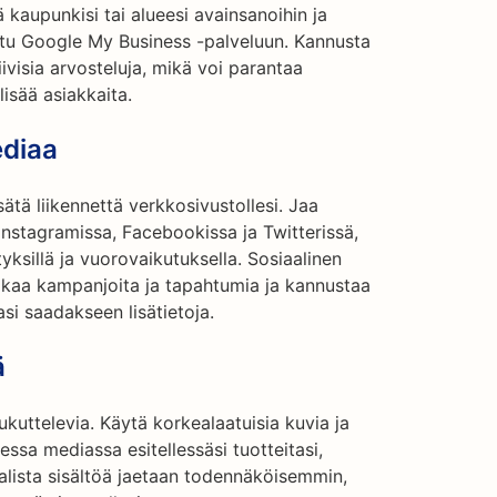
ä kaupunkisi tai alueesi avainsanoihin ja
tattu Google My Business -palveluun. Kannusta
ivisia arvosteluja, mikä voi parantaa
lisää asiakkaita.
ediaa
ätä liikennettä verkkosivustollesi. Jaa
 Instagramissa, Facebookissa ja Twitterissä,
ityksillä ja vuorovaikutuksella. Sosiaalinen
akaa kampanjoita ja tapahtumia ja kannustaa
asi saadakseen lisätietoja.
ä
kuttelevia. Käytä korkealaatuisia kuvia ja
sessa mediassa esitellessäsi tuotteitasi,
alista sisältöä jaetaan todennäköisemmin,