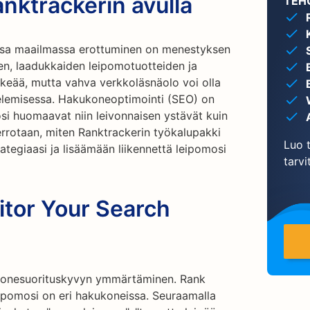
anktrackerin avulla
TEH
lussa maailmassa erottuminen on menestyksen
en, laadukkaiden leipomotuotteiden ja
ärkeää, mutta vahva verkkoläsnäolo voi olla
telemisessa. Hakukoneoptimointi (SEO) on
si huomaavat niin leivonnaisen ystävät kuin
errotaan, miten Ranktrackerin työkalupakki
Luo t
tegiaasi ja lisäämään liikennettä leipomosi
tarvi
itor Your Search
konesuorituskyvyn ymmärtäminen. Rank
leipomosi on eri hakukoneissa. Seuraamalla