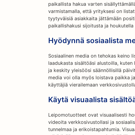
paikallista hakua varten sisällyttämäll
varmistamalla, että yrityksesi on lis
tyytyväisiä asiakkaita jättämään positi
paikallishakusi sijoitusta ja houkutella 
Hyödynnä sosiaalista m
Sosiaalinen media on tehokas keino lis
laadukasta sisältöäsi alustoilla, kuten
ja keskity yleisöösi säännöllisillä päiv
media voi olla myös loistava paikka j
käyttäjiä vierailemaan verkkosivustoll
Käytä visuaalista sisältö
Leipomotuotteet ovat visuaalisesti hou
videoita verkkosivustollasi ja sosiaali
tunnelmaa ja erikoistapahtumia. Visua