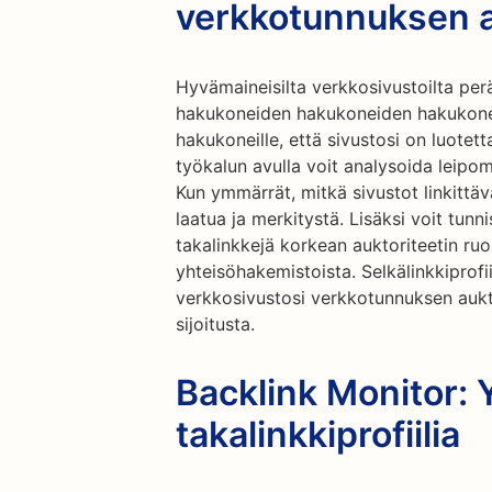
verkkotunnuksen a
Hyvämaineisilta verkkosivustoilta perä
hakukoneiden hakukoneiden hakukoneide
hakukoneille, että sivustosi on luotet
työkalun avulla voit analysoida leipom
Kun ymmärrät, mitkä sivustot linkittäv
laatua ja merkitystä. Lisäksi voit tun
takalinkkejä korkean auktoriteetin ruoka
yhteisöhakemistoista. Selkälinkkiprofii
verkkosivustosi verkkotunnuksen aukt
sijoitusta.
Backlink Monitor: Y
takalinkkiprofiilia