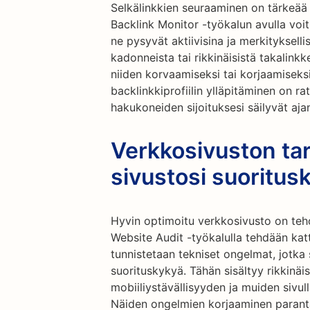
Selkälinkkien seuraaminen on tärkeää t
Backlink Monitor -työkalun avulla voit 
ne pysyvät aktiivisina ja merkitykselli
kadonneista tai rikkinäisistä takalinkke
niiden korvaamiseksi tai korjaamiseks
backlinkkiprofiilin ylläpitäminen on r
hakukoneiden sijoituksesi säilyvät aja
Verkkosivuston ta
sivustosi suoritus
Hyvin optimoitu verkkosivusto on te
Website Audit -työkalulla tehdään kat
tunnistetaan tekniset ongelmat, jotka
suorituskykyä. Tähän sisältyy rikkinäis
mobiiliystävällisyyden ja muiden sivul
Näiden ongelmien korjaaminen paranta