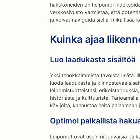
hakukoneiden on helpompi indeksoida 
verkkosivusto varmistaa, että potentia
ja voivat navigoida siellä, mikä lisää 
Kuinka ajaa liikenn
Luo laadukasta sisältöä
Yksi tehokkaimmista tavoista lisätä li
luoda laadukasta ja kiinnostavaa sisäl
leipomistuotteistasi, erikoistarjouksia
historiasta ja kulttuurista. Tarjoamalla
kävijöitä, kannustaa heitä palaamaan j
Optimoi paikallista haku
Leipomot ovat usein riippuvaisia paika