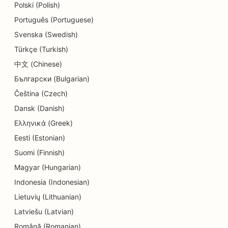
Polski (Polish)
SEO ihohiontapalveluille
Português (Portuguese)
SEO yksityiskohtien kaupoille
Svenska (Swedish)
Türkçe (Turkish)
SEO donitsikaupoille
中文 (Chinese)
Koulutus- ja lastenhoitopalvelujen SEO
Български (Bulgarian)
Čeština (Czech)
SEO kemiallisille pesuloille
Dansk (Danish)
SEO sähköasentajille
Ελληνικά (Greek)
SEO elektroniikkakaupoille
Eesti (Estonian)
Suomi (Finnish)
SEO endodontologeille
Magyar (Hungarian)
SEO for Entertainment &amp; Recreation
Indonesia (Indonesian)
Lietuvių (Lithuanian)
SEO insinööritoimistoille
Latviešu (Latvian)
EO etnisille ravintoloille
Română (Romanian)