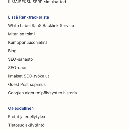
ILMAISEKSI: SERP-simulaattori
SEO autopesuille
Lisää Ranktrackerista
SEO kahviloille
White Label SaaS Backlink Service
SEO matto &amp; lattia myymälöissä
Miten se toimii
SEO satunnaisille ravintoloille
Kumppanuusohjelma
Blogi
Kemiallisia kuorintapalveluja koskeva
hakukoneoptimointi
SEO-sanasto
SEO-opas
SEO kissakahviloille
Ilmaiset SEO-työkalut
SEO kiropraktikoille
Guest Post sopimus
Googlen algoritmipäivitysten historia
SEO siivouspalveluille
SEO kahviloille
Oikeudellinen
Ehdot ja edellytykset
SEO konsulttiyrityksille
Tietosuojakäytäntö
SEO kosmeettisille kirurgeille