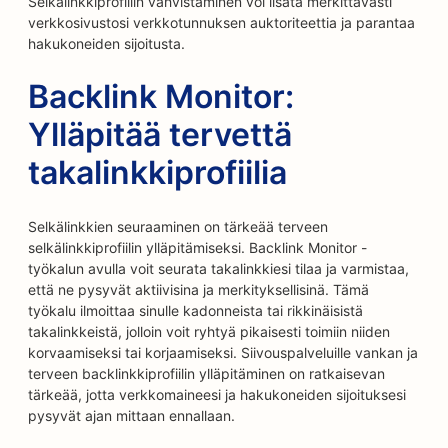
Selkälinkkiprofiilin vahvistaminen voi lisätä merkittävästi
verkkosivustosi verkkotunnuksen auktoriteettia ja parantaa
hakukoneiden sijoitusta.
Backlink Monitor:
Ylläpitää tervettä
takalinkkiprofiilia
Selkälinkkien seuraaminen on tärkeää terveen
selkälinkkiprofiilin ylläpitämiseksi. Backlink Monitor -
työkalun avulla voit seurata takalinkkiesi tilaa ja varmistaa,
että ne pysyvät aktiivisina ja merkityksellisinä. Tämä
työkalu ilmoittaa sinulle kadonneista tai rikkinäisistä
takalinkkeistä, jolloin voit ryhtyä pikaisesti toimiin niiden
korvaamiseksi tai korjaamiseksi. Siivouspalveluille vankan ja
terveen backlinkkiprofiilin ylläpitäminen on ratkaisevan
tärkeää, jotta verkkomaineesi ja hakukoneiden sijoituksesi
pysyvät ajan mittaan ennallaan.