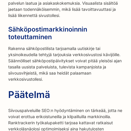
palvelun laatua ja asiakaskokemuksia. Visuaalista sisältöä
jaetaan todennäköisemmin, mikä lisää tavoittavuuttasi ja
lisää liikennettä sivustollesi.
Sähköpostimarkkinoinnin
toteuttaminen
Rakenna sähköpostilista tarjoamalla uutiskirje tai
yksinoikeudella tehtyjä tarjouksia verkkosivustosi kävijöille.
Säännölliset sähköpostipäivitykset voivat pitää yleisösi ajan
tasalla uusista palveluista, tulevista kampanjoista ja
siivousvihjeistä, mikä saa heidät palaamaan
verkkosivustollesi.
Päätelmä
Siivouspalveluille SEO:n hyödyntäminen on tärkeää, jotta ne
voivat erottua erikoistuneilla ja kilpailluilla markkinoilla.
Ranktrackerin työkalupaketti tarjoaa kattavat ratkaisut
verkkoläsnäolosi optimoimiseksi aina hakutulosten