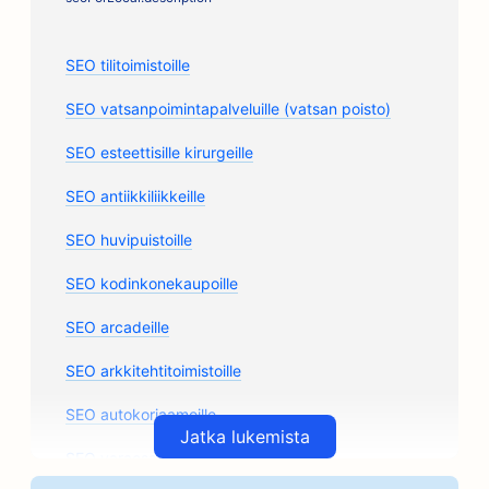
SEO tilitoimistoille
SEO vatsanpoimintapalveluille (vatsan poisto)
SEO esteettisille kirurgeille
SEO antiikkiliikkeille
SEO huvipuistoille
SEO kodinkonekaupoille
SEO arcadeille
SEO arkkitehtitoimistoille
SEO autokorjaamoille
Jatka lukemista
SEO varaosamyymälöille