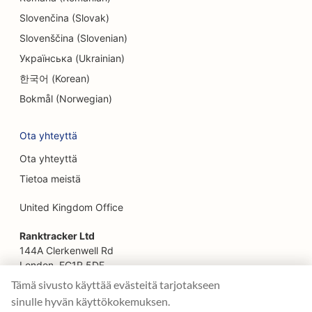
SEO pakohuoneita varten
Slovenčina (Slovak)
Slovenščina (Slovenian)
SEO kasvojenkohotuspalveluille
Українська (Ukrainian)
SEO perheravintoloille
한국어 (Korean)
SEO Farm-to-Table-ravintoloille
Bokmål (Norwegian)
SEO finanssisuunnittelijoille
Ota yhteyttä
SEO rahoituspalveluille
Ota yhteyttä
Tietoa meistä
SEO Fine Dining -ravintoloille
United Kingdom Office
SEO pikaruokaravintoloille
Ranktracker Ltd
SEO kukkakaupoille
144A Clerkenwell Rd
SEO ruokakeskuksille
London, EC1R 5DF
Company No: 08820809
Tämä sivusto käyttää evästeitä tarjotakseen
SEO Food Trucksille
felix@ranktracker.com
sinulle hyvän käyttökokemuksen.