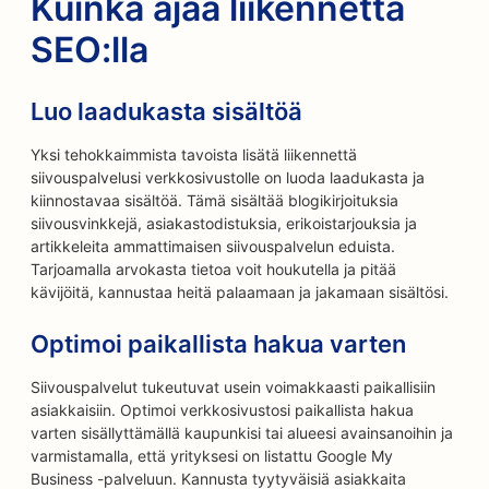
Kuinka ajaa liikennettä
SEO:lla
Luo laadukasta sisältöä
Yksi tehokkaimmista tavoista lisätä liikennettä
siivouspalvelusi verkkosivustolle on luoda laadukasta ja
kiinnostavaa sisältöä. Tämä sisältää blogikirjoituksia
siivousvinkkejä, asiakastodistuksia, erikoistarjouksia ja
artikkeleita ammattimaisen siivouspalvelun eduista.
Tarjoamalla arvokasta tietoa voit houkutella ja pitää
kävijöitä, kannustaa heitä palaamaan ja jakamaan sisältösi.
Optimoi paikallista hakua varten
Siivouspalvelut tukeutuvat usein voimakkaasti paikallisiin
asiakkaisiin. Optimoi verkkosivustosi paikallista hakua
varten sisällyttämällä kaupunkisi tai alueesi avainsanoihin ja
varmistamalla, että yrityksesi on listattu Google My
Business -palveluun. Kannusta tyytyväisiä asiakkaita