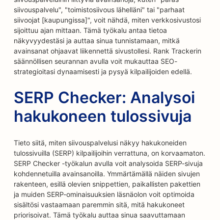
siivouspalvelu", "toimistosiivous lähelläni" tai "parhaat
siivoojat [kaupungissa]", voit nähdä, miten verkkosivustosi
sijoittuu ajan mittaan. Tämä työkalu antaa tietoa
näkyvyydestäsi ja auttaa sinua tunnistamaan, mitkä
avainsanat ohjaavat liikennettä sivustollesi. Rank Trackerin
säännöllisen seurannan avulla voit mukauttaa SEO-
strategioitasi dynaamisesti ja pysyä kilpailijoiden edellä.
SERP Checker: Analysoi
hakukoneen tulossivuja
Tieto siitä, miten siivouspalvelusi näkyy hakukoneiden
tulossivuilla (SERP) kilpailijoihin verrattuna, on korvaamaton.
SERP Checker -työkalun avulla voit analysoida SERP-sivuja
kohdennetuilla avainsanoilla. Ymmärtämällä näiden sivujen
rakenteen, esillä olevien snippettien, paikallisten pakettien
ja muiden SERP-ominaisuuksien läsnäolon voit optimoida
sisältösi vastaamaan paremmin sitä, mitä hakukoneet
priorisoivat. Tämä työkalu auttaa sinua saavuttamaan