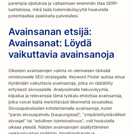
parempia sijoituksia ja valtaamaan enemmän tilaa SERP-
luetteloissa, mikä lisää todennäköisyyttä houkutella
potentiaalisia asiakkaita palvelullesi.
Avainsanan etsijä:
Avainsanat: Löydä
vaikuttavia avainsanoja
Oikeiden avainsanojen valinta on olennaisen tärkeää
onnistuneelle SEO-strategialle. Keyword Finder auttaa sinua
löytämään vaikuttavia avainsanoja, jotka on räätälöity
erityisesti siivousalalle. Analysoimalla hakuvolyymia,
kilpailua ja relevanssia tämä työkalu ehdottaa avainsanoja,
jotka voivat lisätä merkittävästi liikennettä sivustollesi.
Siivouspalveluiden kohdentamalla avainsanoja, kuten
"paras siivouspalvelu [kaupungissa]", "ympäristöystävälliset
siivoojat" tai "edullinen toimistosiivous", voit houkutella
oikeaa yleisöä. Näiden avainsanojen sisällyttäminen
verkkosivustosi sisältöön, blogikirjoituksiin ja