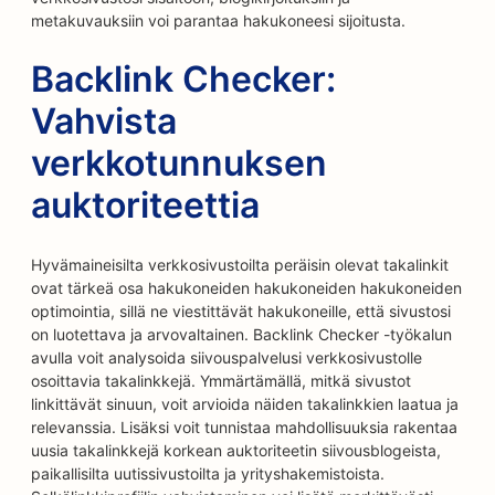
metakuvauksiin voi parantaa hakukoneesi sijoitusta.
Backlink Checker:
Vahvista
verkkotunnuksen
auktoriteettia
Hyvämaineisilta verkkosivustoilta peräisin olevat takalinkit
ovat tärkeä osa hakukoneiden hakukoneiden hakukoneiden
optimointia, sillä ne viestittävät hakukoneille, että sivustosi
on luotettava ja arvovaltainen. Backlink Checker -työkalun
avulla voit analysoida siivouspalvelusi verkkosivustolle
osoittavia takalinkkejä. Ymmärtämällä, mitkä sivustot
linkittävät sinuun, voit arvioida näiden takalinkkien laatua ja
relevanssia. Lisäksi voit tunnistaa mahdollisuuksia rakentaa
uusia takalinkkejä korkean auktoriteetin siivousblogeista,
paikallisilta uutissivustoilta ja yrityshakemistoista.