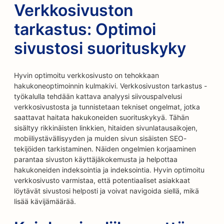
Verkkosivuston
tarkastus: Optimoi
sivustosi suorituskyky
Hyvin optimoitu verkkosivusto on tehokkaan
hakukoneoptimoinnin kulmakivi. Verkkosivuston tarkastus -
työkalulla tehdään kattava analyysi siivouspalvelusi
verkkosivustosta ja tunnistetaan tekniset ongelmat, jotka
saattavat haitata hakukoneiden suorituskykyä. Tähän
sisältyy rikkinäisten linkkien, hitaiden sivunlatausaikojen,
mobiiliystävällisyyden ja muiden sivun sisäisten SEO-
tekijöiden tarkistaminen. Näiden ongelmien korjaaminen
parantaa sivuston käyttäjäkokemusta ja helpottaa
hakukoneiden indeksointia ja indeksointia. Hyvin optimoitu
verkkosivusto varmistaa, että potentiaaliset asiakkaat
löytävät sivustosi helposti ja voivat navigoida siellä, mikä
lisää kävijämäärää.