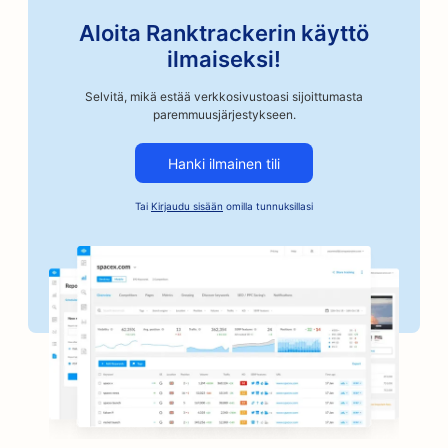
SEO Taideluokkia varten
Aloita Ranktrackerin käyttö
SEO autokorjaamoille
ilmaiseksi!
SEO artesaanikahvipaahtimoille
Selvitä, mikä estää verkkosivustoasi sijoittumasta
paremmuusjärjestykseen.
SEO takuusitoumusten palveluille
Hanki ilmainen tili
SEO autoteollisuuden yrityksille
Tai
Kirjaudu sisään
omilla tunnuksillasi
SEO leipomoille
SEO parturi-kampaamoille
SEO pankeille
SEO kirjakaupoille
SEO for BBQ Joints
SEO lautapelikahviloille