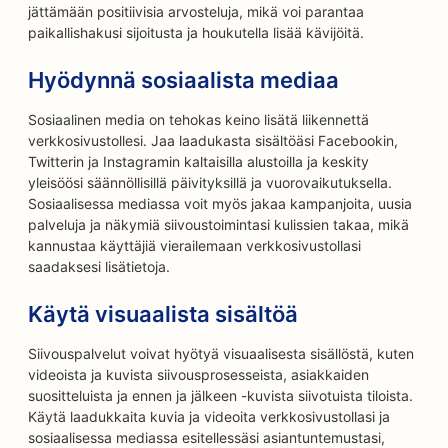
jättämään positiivisia arvosteluja, mikä voi parantaa
paikallishakusi sijoitusta ja houkutella lisää kävijöitä.
Hyödynnä sosiaalista mediaa
Sosiaalinen media on tehokas keino lisätä liikennettä
verkkosivustollesi. Jaa laadukasta sisältöäsi Facebookin,
Twitterin ja Instagramin kaltaisilla alustoilla ja keskity
yleisöösi säännöllisillä päivityksillä ja vuorovaikutuksella.
Sosiaalisessa mediassa voit myös jakaa kampanjoita, uusia
palveluja ja näkymiä siivoustoimintasi kulissien takaa, mikä
kannustaa käyttäjiä vierailemaan verkkosivustollasi
saadaksesi lisätietoja.
Käytä visuaalista sisältöä
Siivouspalvelut voivat hyötyä visuaalisesta sisällöstä, kuten
videoista ja kuvista siivousprosesseista, asiakkaiden
suositteluista ja ennen ja jälkeen -kuvista siivotuista tiloista.
Käytä laadukkaita kuvia ja videoita verkkosivustollasi ja
sosiaalisessa mediassa esitellessäsi asiantuntemustasi,