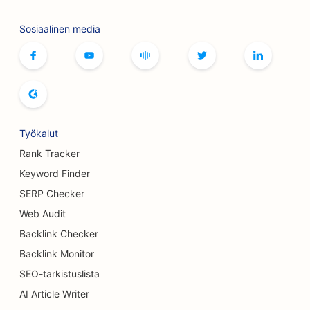
Botox- ja täyteainepalveluiden
hakukoneoptimointi
Sosiaalinen media
SEO putiikeille
SEO leipomoille
SEO keilaradoille
SEO panimoille
Työkalut
Rank Tracker
SEO rintojen suurennuspalveluille
Keyword Finder
SEO buffet-ravintoloille
SERP Checker
SEO hampurilaisautoille
Web Audit
Backlink Checker
SEO Kakkukaupoille
Backlink Monitor
SEO autokauppiaille
SEO-tarkistuslista
AI Article Writer
SEO palovammakirurgeille