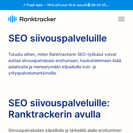
⚡ Flash Sale — 90% off your first month
⏳
00
:
29
:
54
→
SEO siivouspalveluille
Tutustu siihen, miten Ranktrackerin SEO-työkalut voivat
auttaa siivouspalveluasi erottumaan, houkuttelemaan lisää
asiakkaita ja menestymään kilpailluilla koti- ja
yrityspalvelumarkkinoilla.
SEO siivouspalveluille:
Ranktrackerin avulla
Siivouspalveluiden kilpaillulla ja tärkeällä alalla erottuminen