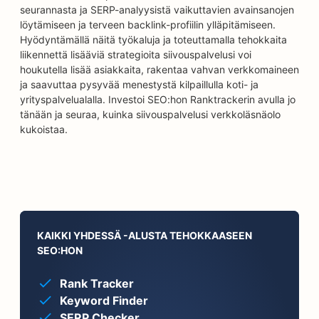
seurannasta ja SERP-analyysistä vaikuttavien avainsanojen
löytämiseen ja terveen backlink-profiilin ylläpitämiseen.
Hyödyntämällä näitä työkaluja ja toteuttamalla tehokkaita
liikennettä lisääviä strategioita siivouspalvelusi voi
houkutella lisää asiakkaita, rakentaa vahvan verkkomaineen
ja saavuttaa pysyvää menestystä kilpaillulla koti- ja
yrityspalvelualalla. Investoi SEO:hon Ranktrackerin avulla jo
tänään ja seuraa, kuinka siivouspalvelusi verkkoläsnäolo
kukoistaa.
KAIKKI YHDESSÄ -ALUSTA TEHOKKAASEEN
SEO:HON
Rank Tracker
Keyword Finder
SERP Checker