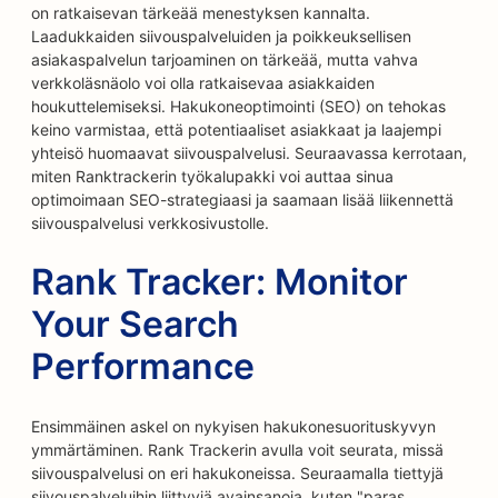
on ratkaisevan tärkeää menestyksen kannalta.
Laadukkaiden siivouspalveluiden ja poikkeuksellisen
asiakaspalvelun tarjoaminen on tärkeää, mutta vahva
verkkoläsnäolo voi olla ratkaisevaa asiakkaiden
houkuttelemiseksi. Hakukoneoptimointi (SEO) on tehokas
keino varmistaa, että potentiaaliset asiakkaat ja laajempi
yhteisö huomaavat siivouspalvelusi. Seuraavassa kerrotaan,
miten Ranktrackerin työkalupakki voi auttaa sinua
optimoimaan SEO-strategiaasi ja saamaan lisää liikennettä
siivouspalvelusi verkkosivustolle.
Rank Tracker: Monitor
Your Search
Performance
Ensimmäinen askel on nykyisen hakukonesuorituskyvyn
ymmärtäminen. Rank Trackerin avulla voit seurata, missä
siivouspalvelusi on eri hakukoneissa. Seuraamalla tiettyjä
siivouspalveluihin liittyviä avainsanoja, kuten "paras