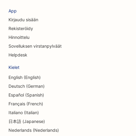
SEO vaatekaupoille
App
Kirjaudu sisään
SEO valuutanvaihtopalveluille
Rekisteröidy
SEO kraniofaciaalisille kirurgeille
Hinnoittelu
Sovelluksen virstanpylväät
SEO luottoyhteisöille
Helpdesk
SEO Cupcake-kaupoille
Kielet
SEO tanssistudioille
English (English)
SEO päiväkodeille
Deutsch (German)
Español (Spanish)
SEO velkaneuvontapalveluille
Français (French)
SEO hammaslääkäriklinikoille
Italiano (Italian)
SEO Delisille
日本語 (Japanese)
Nederlands (Nederlands)
SEO ruokailijoille