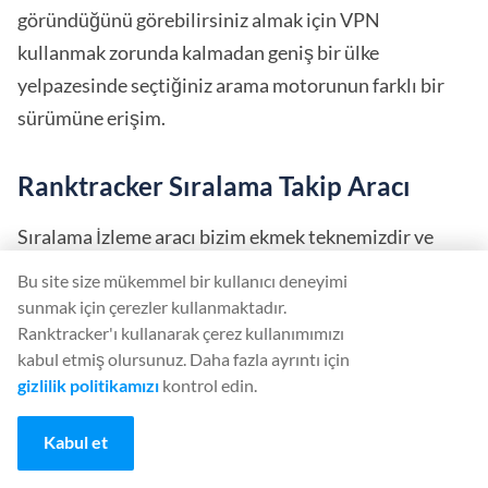
göründüğünü görebilirsiniz almak için VPN
kullanmak zorunda kalmadan geniş bir ülke
yelpazesinde seçtiğiniz arama motorunun farklı bir
sürümüne erişim.
Ranktracker Sıralama Takip Aracı
Sıralama İzleme aracı bizim ekmek teknemizdir ve
şunları görmenizi sağlar sitenizin sıralamasına giren
Bu site size mükemmel bir kullanıcı deneyimi
tüm faktörler. Eğer aradığınız Aldığınız sonuçları
sunmak için çerezler kullanmaktadır.
neden aldığınıza dair temelden bir analiz, bu araç en
Ranktracker'ı kullanarak çerez kullanımımızı
kabul etmiş olursunuz. Daha fazla ayrıntı için
iyi seçeneğiniz olacaktır.
gizlilik politikamızı
kontrol edin.
Ranktracker Anahtar Kelime Bulucu
Kabul et
Nişiniz için en az rekabete sahip en iyi anahtar