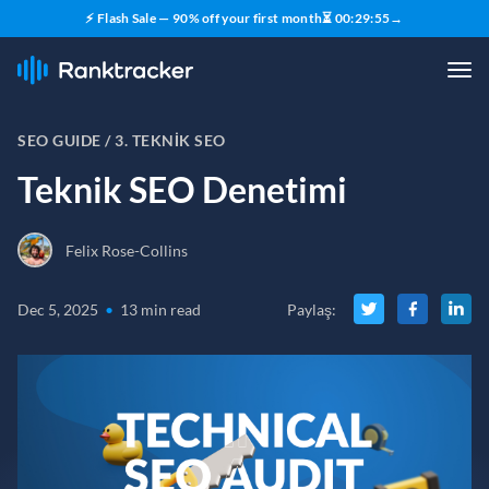
⚡ Flash Sale — 90% off your first month
⏳
00
:
29
:
53
→
SEO GUIDE /
3. TEKNIK SEO
Teknik SEO Denetimi
Felix Rose-Collins
Dec 5, 2025
•
13 min read
Paylaş
: