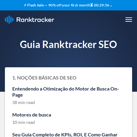
⚡ Flash Sale — 90% off your first month
⏳
00
:
29
:
55
→
Guia Ranktracker SEO
1. NOÇÕES BÁSICAS DE SEO
Entendendo a Otimização do Motor de Busca On-
Page
38 min read
Motores de busca
10 min read
Seu Guia Completo de KPIs, ROI, E Como Ganhar