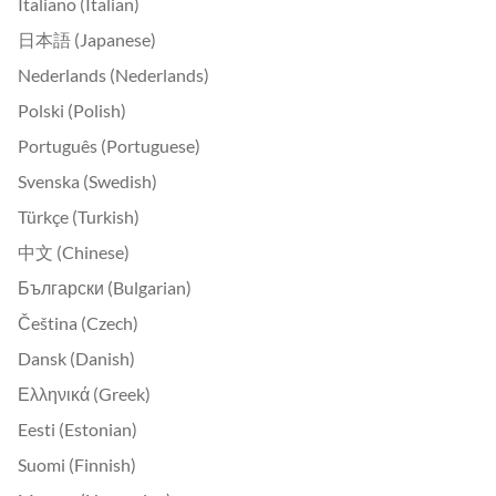
Italiano (Italian)
日本語 (Japanese)
Nederlands (Nederlands)
Polski (Polish)
Português (Portuguese)
Svenska (Swedish)
Türkçe (Turkish)
中文 (Chinese)
Български (Bulgarian)
Čeština (Czech)
Dansk (Danish)
Ελληνικά (Greek)
Eesti (Estonian)
Suomi (Finnish)